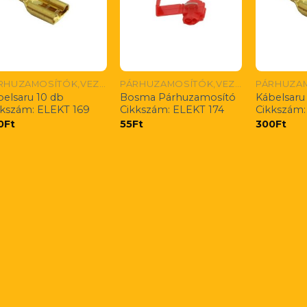
PÁRHUZAMOSÍTÓK,VEZETÉK ÖSSZEKÖTŐK,CSÚSZÓSARUK
PÁRHUZAMOSÍTÓK,VEZETÉK ÖSSZEKÖTŐK,CSÚSZÓSARUK
belsaru 10 db
Bosma Párhuzamosító
Kábelsaru
kkszám: ELEKT 169
Cikkszám: ELEKT 174
Cikkszám:
0
Ft
55
Ft
300
Ft