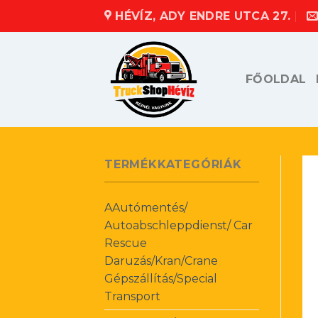
Skip
HÉVÍZ, ADY ENDRE UTCA 27.
to
content
FŐOLDAL
TERMÉKKATEGÓRIÁK
AAutómentés/
Autoabschleppdienst/ Car
Rescue
Daruzás/Kran/Crane
Gépszállítás/Special
Transport