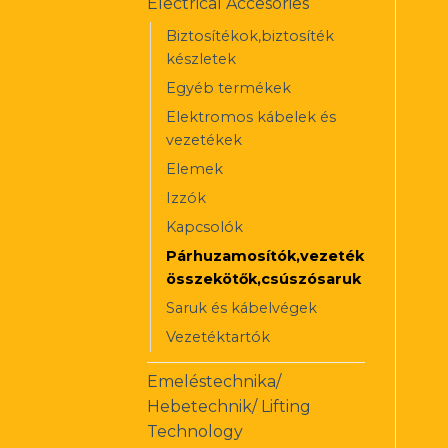
Electrical Accesories
Biztosítékok,biztosíték
készletek
Egyéb termékek
Elektromos kábelek és
vezetékek
Elemek
Izzók
Kapcsolók
Párhuzamosítók,vezeték
összekötők,csúszósaruk
Saruk és kábelvégek
Vezetéktartók
Emeléstechnika/
Hebetechnik/ Lifting
Technology