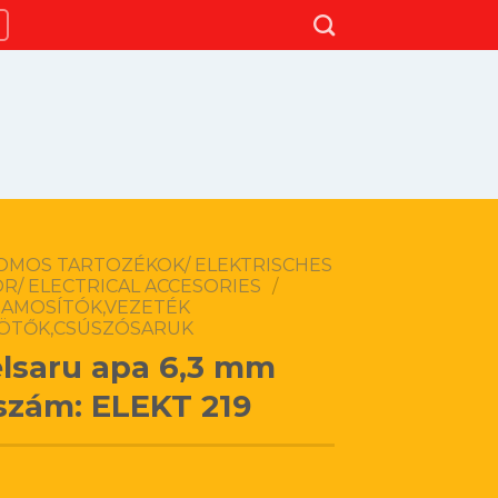
OMOS TARTOZÉKOK/ ELEKTRISCHES
R/ ELECTRICAL ACCESORIES
/
AMOSÍTÓK,VEZETÉK
ÖTŐK,CSÚSZÓSARUK
lsaru apa 6,3 mm
szám: ELEKT 219