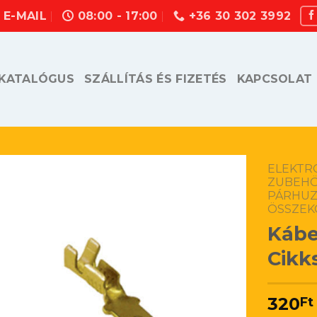
E-MAIL
08:00 - 17:00
+36 30 302 3992
KATALÓGUS
SZÁLLÍTÁS ÉS FIZETÉS
KAPCSOLAT
ELEKTR
ZUBEHÖ
PÁRHUZ
ÖSSZEK
Kábe
Cikk
320
Ft