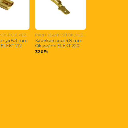
PÁRHUZAMOSÍTÓK,VEZETÉK ÖSSZEKÖTŐK,CSÚSZÓSARUK
PÁRHUZAMOSÍTÓK,VEZETÉK ÖSSZEKÖTŐK,CSÚSZÓSARUK
 anya 6,3 mm
Kábelsaru apa 4,8 mm
 ELEKT 212
Cikkszám: ELEKT 220
320
Ft