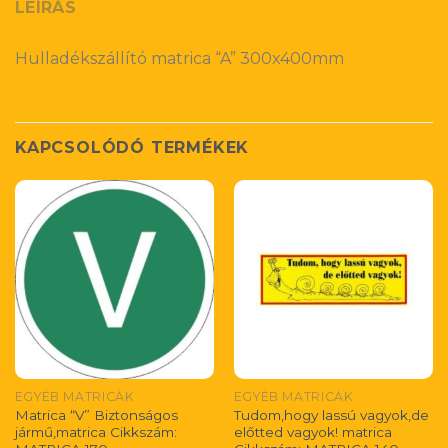
LEÍRÁS
Hulladékszállító matrica “A” 300x400mm
KAPCSOLÓDÓ TERMÉKEK
EGYÉB MATRICÁK
EGYÉB MATRICÁK
Matrica “V” Biztonságos
Tudom,hogy lassú vagyok,de
jármű,matrica Cikkszám:
előtted vagyok! matrica