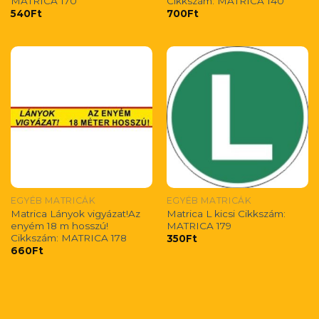
MATRICA 170
Cikkszám: MATRICA 140
540
Ft
700
Ft
EGYÉB MATRICÁK
EGYÉB MATRICÁK
Matrica Lányok vigyázat!Az
Matrica L kicsi Cikkszám:
enyém 18 m hosszú!
MATRICA 179
Cikkszám: MATRICA 178
350
Ft
660
Ft