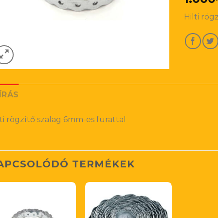
Hilti rö
ÍRÁS
lti rögzítő szalag 6mm-es furattal
APCSOLÓDÓ TERMÉKEK