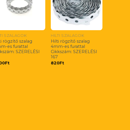
LTI SZALAGOK
HILTI SZALAGOK
ti rögzítő szalag
Hilti rögzítő szalag
m-es furattal
4mm-es furattal
kkszám: SZERELÉSI
Cikkszám: SZERELÉSI
5
167
600
Ft
820
Ft