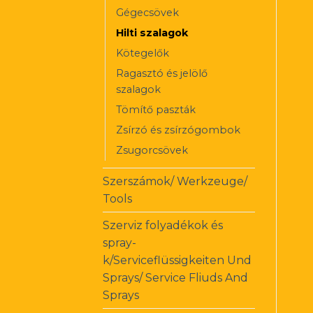
Gégecsövek
Hilti szalagok
Kötegelők
Ragasztó és jelölő
szalagok
Tömítő paszták
Zsírzó és zsírzógombok
Zsugorcsövek
Szerszámok/ Werkzeuge/
Tools
Szerviz folyadékok és
spray-
k/Serviceflüssigkeiten Und
Sprays/ Service Fliuds And
Sprays