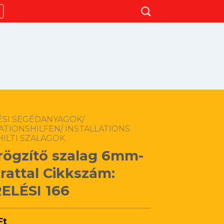
ÉSI SEGÉDANYAGOK/
ATIONSHILFEN/ INSTALLATIONS
HILTI SZALAGOK
i rögzítő szalag 6mm-
urattal Cikkszám:
ELÉSI 166
Ft