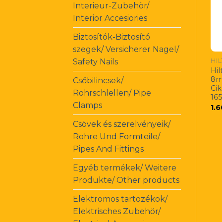
Interieur-Zubehör/
Interior Accesiories
Biztosítók-Biztosító
szegek/ Versicherer Nagel/
HI
Safety Nails
Hil
8m
Csőbilincsek/
Ci
Rohrschlellen/ Pipe
16
Clamps
1.
Csövek és szerelvényeik/
Rohre Und Formteile/
Pipes And Fittings
Egyéb termékek/ Weitere
Produkte/ Other products
Elektromos tartozékok/
Elektrisches Zubehör/