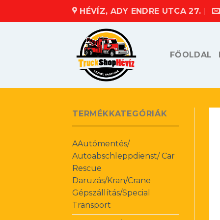
Skip
HÉVÍZ, ADY ENDRE UTCA 27.
to
content
FŐOLDAL
TERMÉKKATEGÓRIÁK
AAutómentés/
Autoabschleppdienst/ Car
Rescue
Daruzás/Kran/Crane
Gépszállítás/Special
Transport