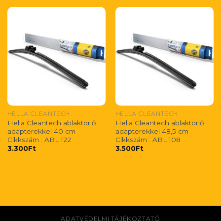
HELLA CLEANTECH
HELLA CLEANTECH
Hella Cleantech ablaktörlő
Hella Cleantech ablaktörlő
adapterekkel 40 cm
adapterekkel 48,5 cm
Cikkszám : ABL 122
Cikkszám : ABL 108
3.300
Ft
3.500
Ft
ADATVÉDELMI TÁJÉKOZTATÓ