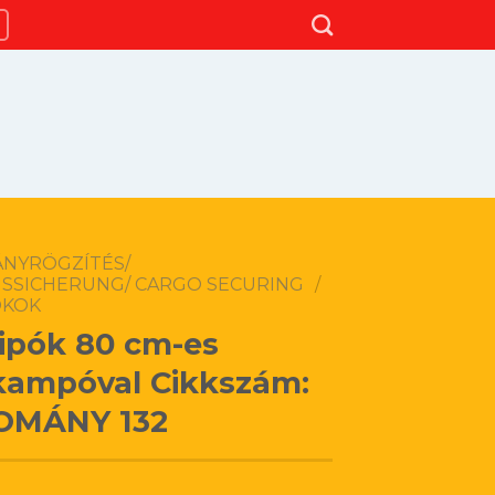
NYRÖGZÍTÉS/
SSICHERUNG/ CARGO SECURING
/
ÓKOK
pók 80 cm-es
kampóval Cikkszám:
OMÁNY 132