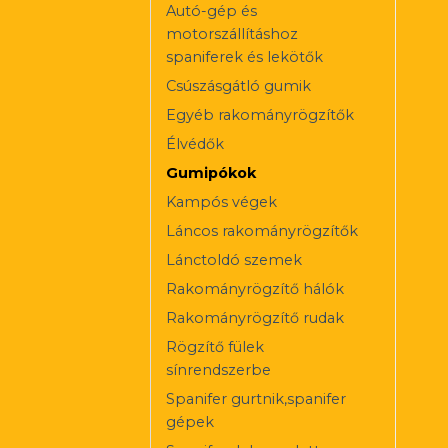
Autó-gép és
motorszállításhoz
spaniferek és lekötők
Csúszásgátló gumik
Egyéb rakományrögzítők
Élvédők
Gumipókok
Kampós végek
Láncos rakományrögzítők
Lánctoldó szemek
Rakományrögzítő hálók
Rakományrögzítő rudak
Rögzítő fülek
sínrendszerbe
Spanifer gurtnik,spanifer
gépek