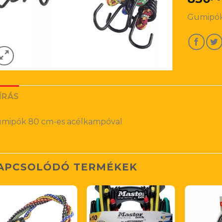
Gumipók
ÍRÁS
mipók 80 cm-es acélkampóval
APCSOLÓDÓ TERMÉKEK