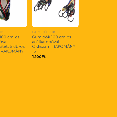
OK
GUMIPÓKOK
100 cm-es
Gumipók 100 cm-es
óval
acélkampóval
sített 5 db-os
Cikkszám: RAKOMÁNY
: RAKOMÁNY
131
1.100
Ft