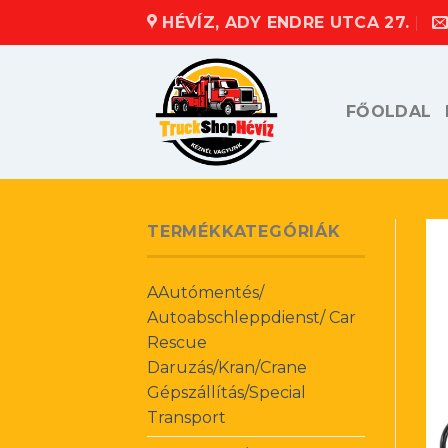
Skip
HÉVÍZ, ADY ENDRE UTCA 27.
to
content
FŐOLDAL
TERMÉKKATEGÓRIÁK
AAutómentés/
Autoabschleppdienst/ Car
Rescue
Daruzás/Kran/Crane
Gépszállítás/Special
Transport