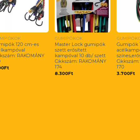
MIPÓKOK
GUMIPÓKOK
GUMIPÓK
mipók 120 cm-es
Master Lock gumipók
Gumipók 
élkampóval
szett erősített
acélkamp
kkszám: RAKOMÁNY
kampóval 10 db/ szett
színes,erő
0
Cikkszám: RAKOMÁNY
Cikkszám
174
170
00
Ft
8.300
Ft
3.700
Ft