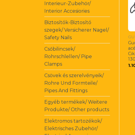
Interieur-Zubehör/
Interior Accesiories
Biztosítók-Biztosító
szegek/ Versicherer Nagel/
GU
Safety Nails
Gu
ac
Csőbilincsek/
Ci
Rohrschlellen/ Pipe
13
Clamps
1.1
Csövek és szerelvényeik/
Rohre Und Formteile/
Pipes And Fittings
Egyéb termékek/ Weitere
Produkte/ Other products
Elektromos tartozékok/
Elektrisches Zubehör/