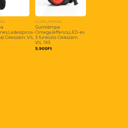
ÁK
GUMILÁMPÁK
pa
Gumilámpa
enes,Ledes(piros-
Omega,leffencs,LED-es
a) Cikkszám: VIL
3 funkciós Cikkszám:
VIL 193
5.900
Ft