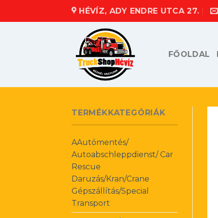
Skip
HÉVÍZ, ADY ENDRE UTCA 27.
to
content
FŐOLDAL
TERMÉKKATEGÓRIÁK
AAutómentés/
Autoabschleppdienst/ Car
Rescue
Daruzás/Kran/Crane
Gépszállítás/Special
Transport