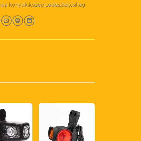
a könyök,közép,Ledes,bal,csillag