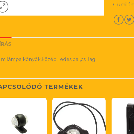
Gumilámp
ÍRÁS
milámpa könyök,közép,Ledes,bal,csillag
APCSOLÓDÓ TERMÉKEK