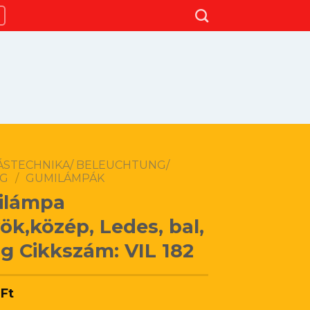
TÁSTECHNIKA/ BELEUCHTUNG/
NG
/
GUMILÁMPÁK
ilámpa
ök,közép, Ledes, bal,
lag Cikkszám: VIL 182
0
Ft