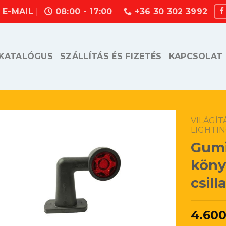
E-MAIL
08:00 - 17:00
+36 30 302 3992
KATALÓGUS
SZÁLLÍTÁS ÉS FIZETÉS
KAPCSOLAT
VILÁGÍ
LIGHTI
Gum
köny
csil
4.60