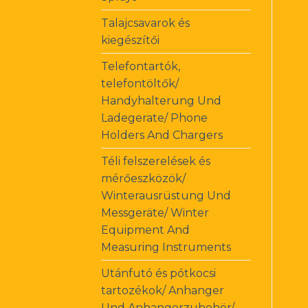
Talajcsavarok és
kiegészítői
Telefontartók,
telefontöltők/
Handyhalterung Und
Ladegerate/ Phone
Holders And Chargers
Téli felszerelések és
mérőeszközök/
Winterausrüstung Und
Messgeräte/ Winter
Equipment And
Measuring Instruments
Utánfutó és pótkocsi
tartozékok/ Anhanger
Und Anhangerzubehör/