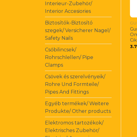
Interieur-Zubehör/
Interior Accesiories
Biztosítók-Biztosító
GU
Gu
szegek/ Versicherer Nagel/
Om
Safety Nails
Ci
3.
Csőbilincsek/
Rohrschlellen/ Pipe
Clamps
Csövek és szerelvényeik/
Rohre Und Formteile/
Pipes And Fittings
Egyéb termékek/ Weitere
Produkte/ Other products
Elektromos tartozékok/
Elektrisches Zubehör/