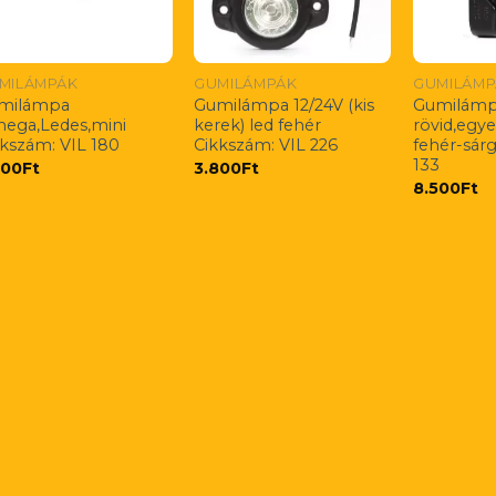
MILÁMPÁK
GUMILÁMPÁK
GUMILÁMP
milámpa
Gumilámpa 12/24V (kis
Gumilám
ega,Ledes,mini
kerek) led fehér
rövid,egy
kkszám: VIL 180
Cikkszám: VIL 226
fehér-sárg
133
700
Ft
3.800
Ft
8.500
Ft