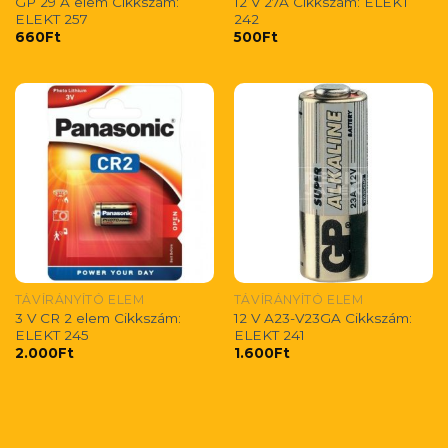
GP 29 A elem Cikkszám:
12 V 27A Cikkszám: ELEKT
ELEKT 257
242
660
Ft
500
Ft
TÁVÍRÁNYÍTÓ ELEM
TÁVÍRÁNYÍTÓ ELEM
3 V CR 2 elem Cikkszám:
12 V A23-V23GA Cikkszám:
ELEKT 245
ELEKT 241
2.000
Ft
1.600
Ft