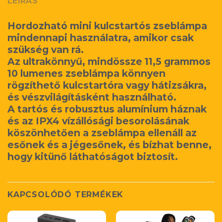
LEÍRÁS
Hordozható mini kulcstartós zseblámpa
mindennapi használatra, amikor csak
szükség van rá.
Az ultrakönnyű, mindössze 11,5 grammos
10 lumenes zseblámpa könnyen
rögzíthető kulcstartóra vagy hátizsákra,
és vészvilágításként használható.
A tartós és robusztus alumínium háznak
és az IPX4 vízállósági besorolásának
köszönhetően a zseblámpa ellenáll az
esőnek és a jégesőnek, és bízhat benne,
hogy kitünő láthatóságot biztosít.
KAPCSOLÓDÓ TERMÉKEK