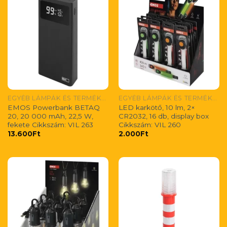
EGYÉB LÁMPÁK ÉS TERMÉKEK
EGYÉB LÁMPÁK ÉS TERMÉKEK
EMOS Powerbank BETAQ
LED karkötő, 10 lm, 2×
20, 20 000 mAh, 22,5 W,
CR2032, 16 db, display box
fekete Cikkszám: VIL 263
Cikkszám: VIL 260
13.600
Ft
2.000
Ft