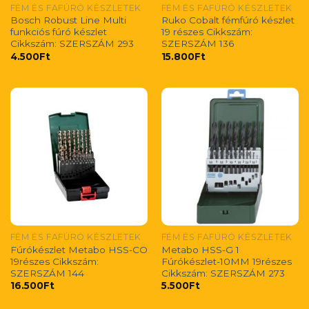
FÉM ÉS FAFÚRÓ KÉSZLETEK
FÉM ÉS FAFÚRÓ KÉSZLETEK
Bosch Robust Line Multi
Ruko Cobalt fémfúró készlet
funkciós fúró készlet
19 részes Cikkszám:
Cikkszám: SZERSZÁM 293
SZERSZÁM 136
4.500
Ft
15.800
Ft
FÉM ÉS FAFÚRÓ KÉSZLETEK
FÉM ÉS FAFÚRÓ KÉSZLETEK
Fúrókészlet Metabo HSS-CO
Metabo HSS-G 1
19részes Cikkszám:
Fúrókészlet-10MM 19részes
SZERSZÁM 144
Cikkszám: SZERSZÁM 273
16.500
Ft
5.500
Ft