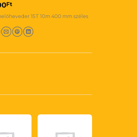
00
Ft
melőheveder 15T 10m 400 mm széles