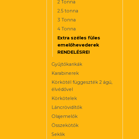
2 Tonna
2.5 tonna
3 Tonna
4 Tonna
Extra széles füles
emelőhevederek
RENDELÉSRE!
Gyűjtőkarikák
Karabinerek
Körkötél függeszték 2 ágú,
élvédővel
Körkötelek
Láncrövidítők
Olajemelők
Összekötők
Seklik