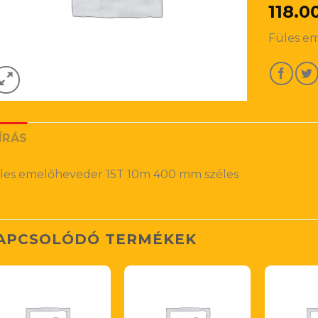
118.0
Füles e
ÍRÁS
les emelőheveder 15T 10m 400 mm széles
APCSOLÓDÓ TERMÉKEK