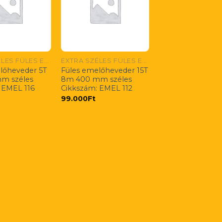
EXTRA SZÉLES FÜLES EMELŐHEVEDEREK RENDELÉSRE!
EXTRA SZÉLES FÜLES EMELŐHEVEDEREK RENDELÉSRE!
lőheveder 5T
Füles emelőheveder 15T
m széles
8m 400 mm széles
 EMEL 116
Cikkszám: EMEL 112
99.000
Ft