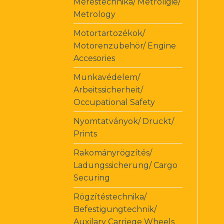
Méréstechnika/ Metroligie/
Metrology
Motortartozékok/
Motorenzubehör/ Engine
Accesories
Munkavédelem/
Arbeitssicherheit/
Occupational Safety
Nyomtatványok/ Druckt/
Prints
Rakományrögzítés/
Ladungssicherung/ Cargo
Securing
Rögzítéstechnika/
Befestigungtechnik/
Auxilary Carriege Wheels