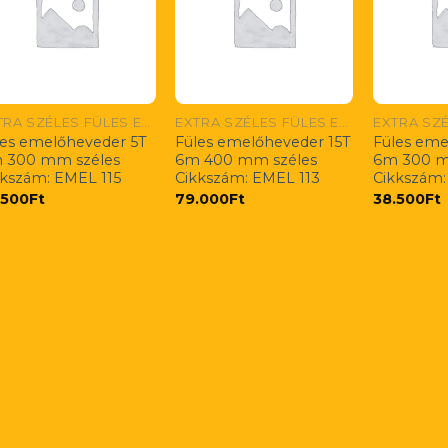
EXTRA SZÉLES FÜLES EMELŐHEVEDEREK RENDELÉSRE!
EXTRA SZÉLES FÜLES EMELŐHEVEDEREK RENDELÉSRE!
les emelőheveder 5T
Füles emelőheveder 15T
Füles eme
 300 mm széles
6m 400 mm széles
6m 300 m
kkszám: EMEL 115
Cikkszám: EMEL 113
Cikkszám:
.500
Ft
79.000
Ft
38.500
Ft