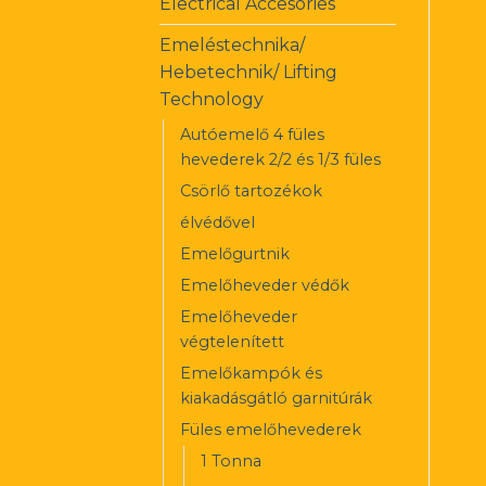
Electrical Accesories
Emeléstechnika/
Hebetechnik/ Lifting
Technology
Autóemelő 4 füles
hevederek 2/2 és 1/3 füles
Csörlő tartozékok
élvédővel
Emelőgurtnik
Emelőheveder védők
Emelőheveder
végtelenített
Emelőkampók és
kiakadásgátló garnitúrák
Füles emelőhevederek
1 Tonna