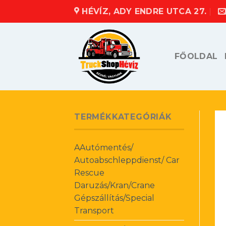
Skip
HÉVÍZ, ADY ENDRE UTCA 27.
to
content
FŐOLDAL
TERMÉKKATEGÓRIÁK
AAutómentés/
Autoabschleppdienst/ Car
Rescue
Daruzás/Kran/Crane
Gépszállítás/Special
Transport