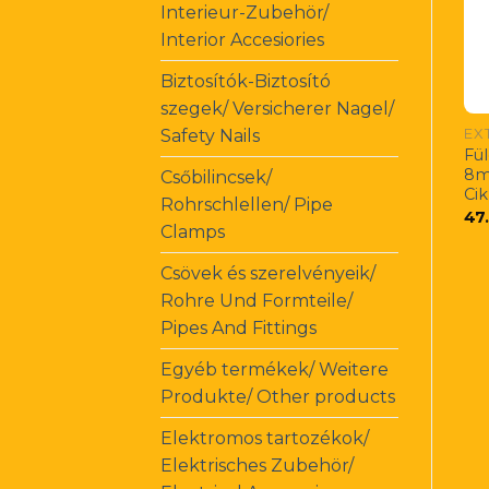
Interieur-Zubehör/
Interior Accesiories
Biztosítók-Biztosító
szegek/ Versicherer Nagel/
Safety Nails
Fü
8m
Csőbilincsek/
Ci
Rohrschlellen/ Pipe
47
Clamps
Csövek és szerelvényeik/
Rohre Und Formteile/
Pipes And Fittings
Egyéb termékek/ Weitere
Produkte/ Other products
Elektromos tartozékok/
Elektrisches Zubehör/