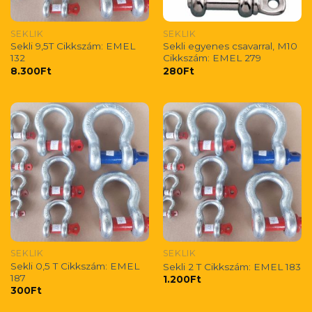
SEKLIK
SEKLIK
Sekli 9,5T Cikkszám: EMEL
Sekli egyenes csavarral, M10
132
Cikkszám: EMEL 279
8.300
Ft
280
Ft
SEKLIK
SEKLIK
Sekli 0,5 T Cikkszám: EMEL
Sekli 2 T Cikkszám: EMEL 183
187
1.200
Ft
300
Ft