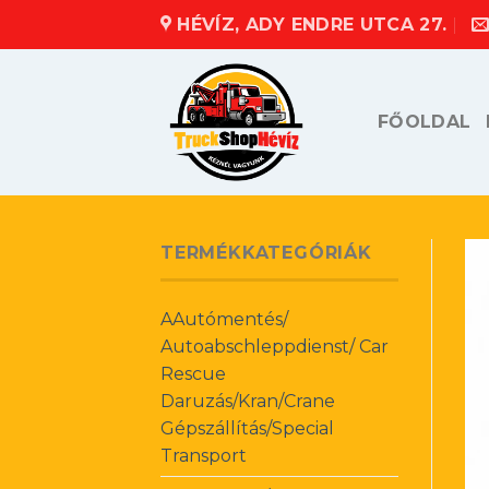
Skip
HÉVÍZ, ADY ENDRE UTCA 27.
to
content
FŐOLDAL
TERMÉKKATEGÓRIÁK
AAutómentés/
Autoabschleppdienst/ Car
Rescue
Daruzás/Kran/Crane
Gépszállítás/Special
Transport