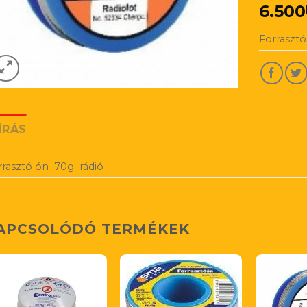
6.500
Forraszt
ÍRÁS
rrasztó ón 70g rádió
APCSOLÓDÓ TERMÉKEK