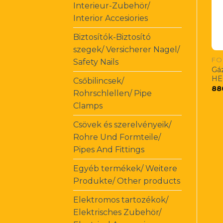
Interieur-Zubehör/
Interior Accesiories
Biztosítók-Biztosító
szegek/ Versicherer Nagel/
FO
Safety Nails
Gá
HE
Csőbilincsek/
88
Rohrschlellen/ Pipe
Clamps
Csövek és szerelvényeik/
Rohre Und Formteile/
Pipes And Fittings
Egyéb termékek/ Weitere
Produkte/ Other products
Elektromos tartozékok/
Elektrisches Zubehör/