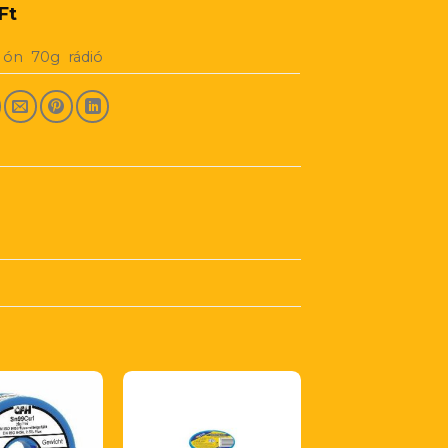
Ft
ó ón 70g rádió