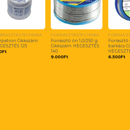
RRASZTÁSTECHNIKA
FORRASZTÁSTECHNIKA
FORRASZT
zpatron Cikkszám:
Forrasztó ón 1,0/250 g
Forrasztó
GESZTÉS 125
Cikkszám: HEGESZTÉS
barkács C
140
HEGESZTÉ
0
Ft
9.000
Ft
6.500
Ft