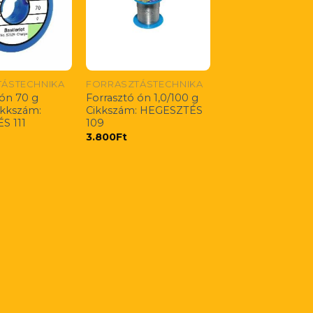
ÁSTECHNIKA
FORRASZTÁSTECHNIKA
 ón 70 g
Forrasztó ón 1,0/100 g
ikkszám:
Cikkszám: HEGESZTÉS
S 111
109
3.800
Ft