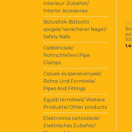
Interieur-Zubehör/
Interior Accesiories
Biztosítók-Biztosító
EG
Bos
szegek/ Versicherer Nagel/
pó
Safety Nails
10
1.
Csőbilincsek/
Rohrschlellen/ Pipe
Clamps
Csövek és szerelvényeik/
Rohre Und Formteile/
Pipes And Fittings
Egyéb termékek/ Weitere
Produkte/ Other products
Elektromos tartozékok/
Elektrisches Zubehör/