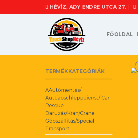
Skip
HÉVÍZ, ADY ENDRE UTCA 27.
to
content
FŐOLDAL
TERMÉKKATEGÓRIÁK
AAutómentés/
Autoabschleppdienst/ Car
Rescue
Daruzás/Kran/Crane
Gépszállítás/Special
Transport