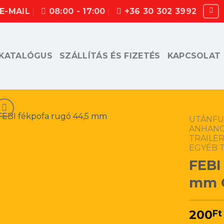
E-MAIL
08:00 - 17:00
+36 30 302 3992
KATALÓGUS
SZÁLLÍTÁS ÉS FIZETÉS
KAPCSOLAT
UTÁNFU
ANHANG
TRAILER
EGYÉB 
FEBI
mm C
200
Ft