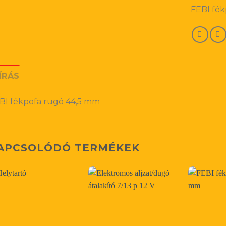
FEBI fé
ÍRÁS
BI fékpofa rugó 44,5 mm
APCSOLÓDÓ TERMÉKEK