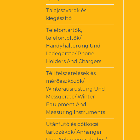
Talajcsavarok és
kiegészítői
Telefontartók,
telefontöltők/
Handyhalterung Und
Ladegerate/ Phone
Holders And Chargers
Téli felszerelések és
mérőeszközök/
Winterausrüstung Und
Messgeräte/ Winter
Equipment And
Measuring Instruments
Utánfutó és pótkocsi
tartozékok/ Anhanger
Und Anhangerzubehör/