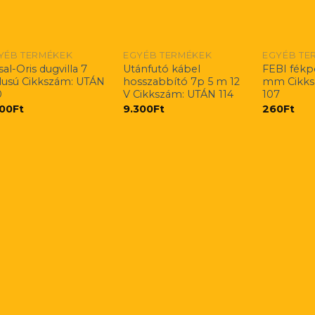
YÉB TERMÉKEK
EGYÉB TERMÉKEK
EGYÉB TE
al-Oris dugvilla 7
Utánfutó kábel
FEBI fékp
lusú Cikkszám: UTÁN
hosszabbító 7p 5 m 12
mm Cikks
0
V Cikkszám: UTÁN 114
107
400
Ft
9.300
Ft
260
Ft