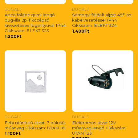
DUGALJ
DUGALJ
Anco földelt gumi lengő
Somogyi földelt aljzat 45°-os
dugvilla 2p+f középső
kábelvezetéssel IP44
kivezetéses fogantyúval IP44
Cikkszám: ELEKT 324
Cikkszám: ELEKT 323
1.400
Ft
1.200
Ft
DUGALJ
DUGALJ
Febi utánfutó aljzat, 7 pólusú,
Elektromos aljzat 12V
műanyag Cikkszám: UTÁN 161
műanyag,lengő Cikkszám:
UTÁN 123
1.100
Ft