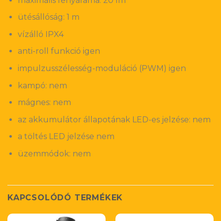
maximális fényárama: 20 lm
ütésállóság: 1 m
vízálló IPX4
anti-roll funkció igen
impulzusszélesség-moduláció (PWM) igen
kampó: nem
mágnes: nem
az akkumulátor állapotának LED-es jelzése: nem
a töltés LED jelzése nem
üzemmódok: nem
KAPCSOLÓDÓ TERMÉKEK