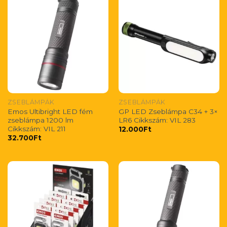
ZSEBLÁMPÁK
ZSEBLÁMPÁK
Emos Ultibright LED fém
GP LED Zseblámpa C34 + 3×
zseblámpa 1200 lm
LR6 Cikkszám: VIL 283
Cikkszám: VIL 211
12.000
Ft
32.700
Ft