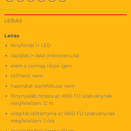
LEÍRÁS
Leírás
fényforrás 1× LED
táplálás 1× AAA (mikroceruza)
elem a csomag része: igen
tölthető: nem
használat workfókusz: nem
fénynyaláb hossza az ANSI FL1 szabványnak
megfelelően: 12 m
világítás időtartama az ANSI FL1 szabványnak
megfelelően: 3 óra