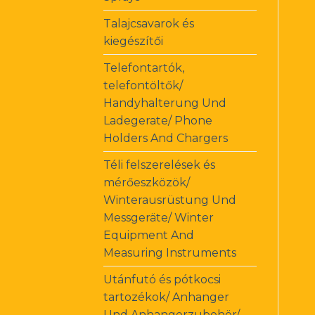
Talajcsavarok és
kiegészítői
Telefontartók,
telefontöltők/
Handyhalterung Und
Ladegerate/ Phone
Holders And Chargers
Téli felszerelések és
mérőeszközök/
Winterausrüstung Und
Messgeräte/ Winter
Equipment And
Measuring Instruments
Utánfutó és pótkocsi
tartozékok/ Anhanger
Und Anhangerzubehör/