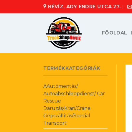
Skip
HÉVÍZ, ADY ENDRE UTCA 27.
to
content
FŐOLDAL
TERMÉKKATEGÓRIÁK
AAutómentés/
Autoabschleppdienst/ Car
Rescue
Daruzás/Kran/Crane
Gépszállítás/Special
Transport