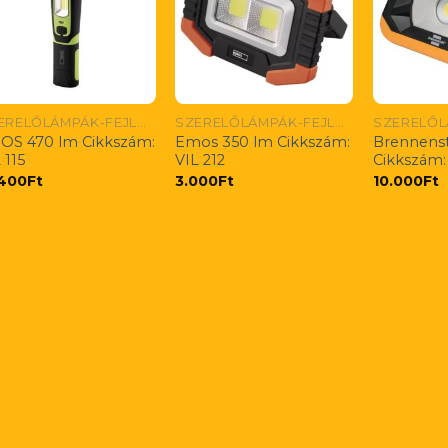
SZERELŐLÁMPÁK-FEJLÁMPÁK
SZERELŐLÁMPÁK-FEJLÁMPÁK
OS 470 lm Cikkszám:
Emos 350 lm Cikkszám:
Brennenst
 115
VIL 212
Cikkszám:
.400
Ft
3.000
Ft
10.000
Ft