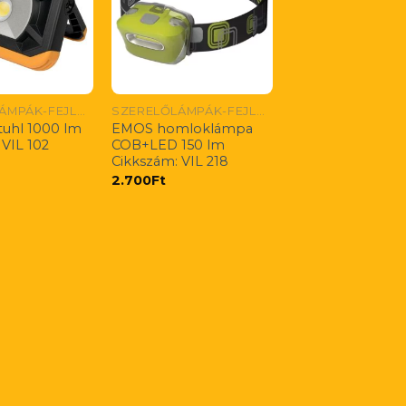
SZERELŐLÁMPÁK-FEJLÁMPÁK
SZERELŐLÁMPÁK-FEJLÁMPÁK
uhl 1000 lm
EMOS homloklámpa
 VIL 102
COB+LED 150 lm
Cikkszám: VIL 218
2.700
Ft