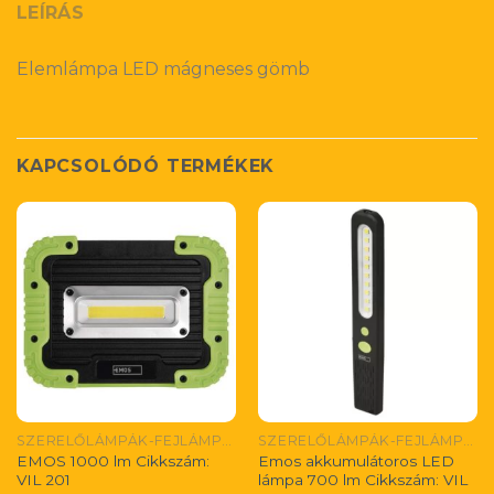
LEÍRÁS
Elemlámpa LED mágneses gömb
KAPCSOLÓDÓ TERMÉKEK
SZERELŐLÁMPÁK-FEJLÁMPÁK
SZERELŐLÁMPÁK-FEJLÁMPÁK
EMOS 1000 lm Cikkszám:
Emos akkumulátoros LED
VIL 201
lámpa 700 lm Cikkszám: VIL