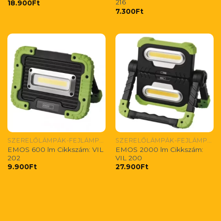
216
18.900
Ft
7.300
Ft
SZERELŐLÁMPÁK-FEJLÁMPÁK
SZERELŐLÁMPÁK-FEJLÁMPÁK
EMOS 600 lm Cikkszám: VIL
EMOS 2000 lm Cikkszám:
202
VIL 200
9.900
Ft
27.900
Ft