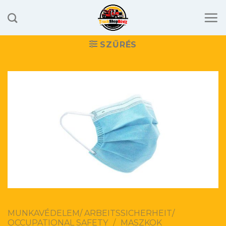
Skip
to
content
SZŰRÉS
MUNKAVÉDELEM/ ARBEITSSICHERHEIT/
OCCUPATIONAL SAFETY
/
MASZKOK