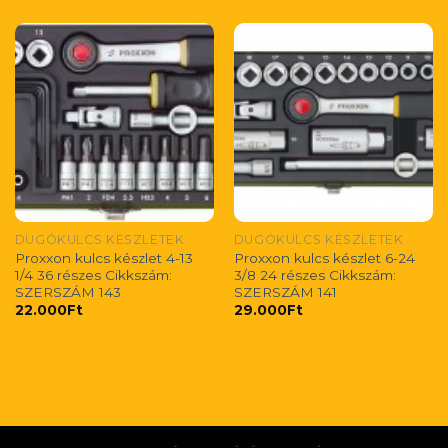
DUGÓKULCS KÉSZLETEK
DUGÓKULCS KÉSZLETEK
Proxxon kulcs készlet 4-13
Proxxon kulcs készlet 6-24
1/4 36 részes Cikkszám:
3/8 24 részes Cikkszám:
SZERSZÁM 143
SZERSZÁM 141
22.000
Ft
29.000
Ft