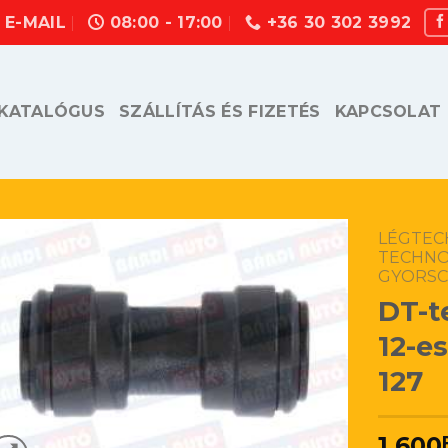
E-MAIL
08:00 - 17:00
+36 30 302 3992
KATALÓGUS
SZÁLLÍTÁS ÉS FIZETÉS
KAPCSOLAT
LÉGTECH
TECHN
GYORSC
DT-t
12-e
127
1.600