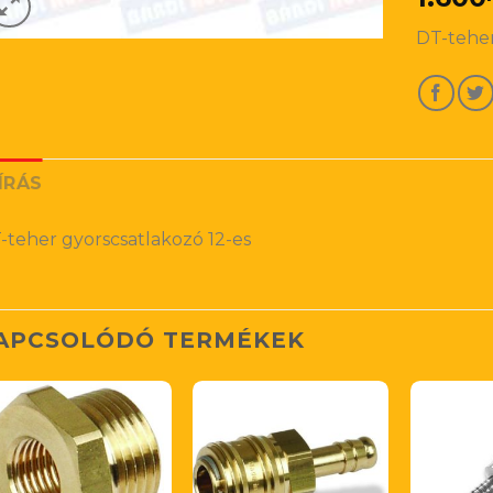
DT-teher
ÍRÁS
-teher gyorscsatlakozó 12-es
APCSOLÓDÓ TERMÉKEK