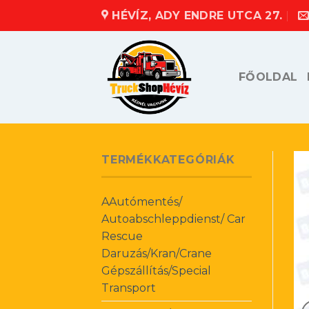
Skip
HÉVÍZ, ADY ENDRE UTCA 27.
to
content
FŐOLDAL
TERMÉKKATEGÓRIÁK
AAutómentés/
Autoabschleppdienst/ Car
Rescue
Daruzás/Kran/Crane
Gépszállítás/Special
Transport