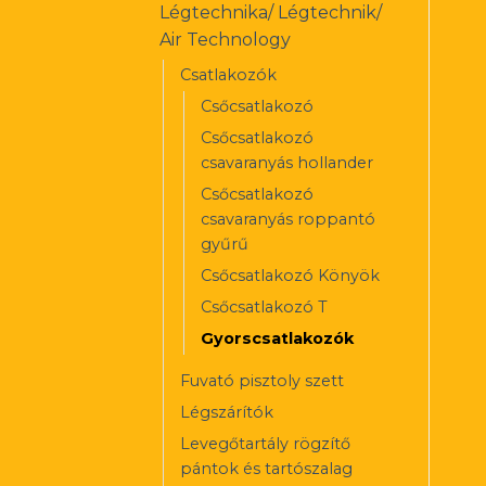
Légtechnika/ Légtechnik/
Air Technology
Csatlakozók
Csőcsatlakozó
Csőcsatlakozó
csavaranyás hollander
Csőcsatlakozó
csavaranyás roppantó
gyűrű
Csőcsatlakozó Könyök
Csőcsatlakozó T
Gyorscsatlakozók
Fuvató pisztoly szett
Légszárítók
Levegőtartály rögzítő
pántok és tartószalag