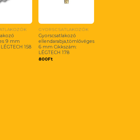
ATLAKOZÓK
GYORSCSATLAKOZÓK
lakozó
Gyorscsatlakozó
es 9 mm
ellendarabja,tömlővéges
: LÉGTECH 158
6 mm Cikkszám:
LÉGTECH 178
800
Ft