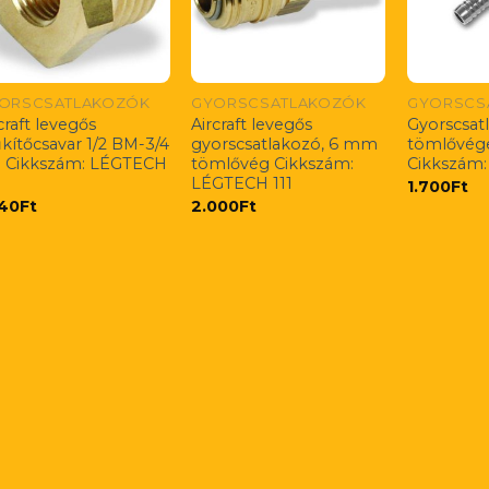
ORSCSATLAKOZÓK
GYORSCSATLAKOZÓK
GYORSCS
craft levegős
Aircraft levegős
Gyorscsat
kítőcsavar 1/2 BM-3/4
gyorscsatlakozó, 6 mm
tömlővég
 Cikkszám: LÉGTECH
tömlővég Cikkszám:
Cikkszám
LÉGTECH 111
1.700
Ft
940
Ft
2.000
Ft