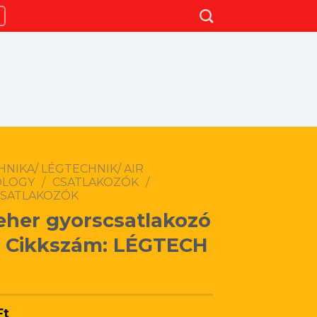
NIKA/ LÉGTECHNIK/ AIR
OLOGY
/
CSATLAKOZÓK
/
SATLAKOZÓK
eher gyorscsatlakozó
s Cikkszám: LÉGTECH
Ft