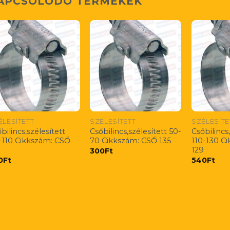
APCSOLÓDÓ TERMÉKEK
ÉLESÍTETT
SZÉLESÍTETT
SZÉLESÍTE
bilincs,szélesített
Csőbilincs,szélesített 50-
Csőbilincs
-110 Cikkszám: CSŐ
70 Cikkszám: CSŐ 135
110-130 C
129
300
Ft
0
Ft
540
Ft