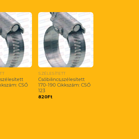
TT
SZÉLESÍTETT
,szélesített
Csőbilincs,szélesített
ikkszám: CSŐ
170-190 Cikkszám: CSŐ
123
820
Ft