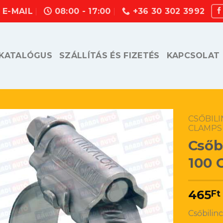
E-MAIL
08:00 - 17:00
+36 30 302 3992
KATALÓGUS
SZÁLLÍTÁS ÉS FIZETÉS
KAPCSOLAT
CSŐBILI
CLAMPS
Csőbi
100 
465
Ft
Csőbilinc