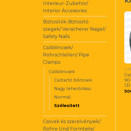
K
Interieur-Zubehör/
Interior Accesiories
Biztosítók-Biztosító
szegek/ Versicherer Nagel/
Safety Nails
Csőbilincsek/
Rohrschlellen/ Pipe
Clamps
SZ
Csőbilincsek
Cső
90
Csőtartó bilincsek
131
Nagy teherbírású
50
Normál
Szélesített
Csövek és szerelvényeik/
Rohre Und Formteile/