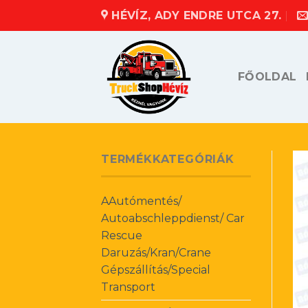
Skip
HÉVÍZ, ADY ENDRE UTCA 27.
to
content
FŐOLDAL
TERMÉKKATEGÓRIÁK
AAutómentés/
Autoabschleppdienst/ Car
Rescue
Daruzás/Kran/Crane
Gépszállítás/Special
Transport