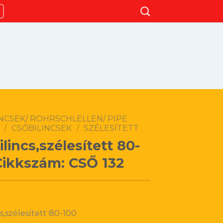
NCSEK/ ROHRSCHLELLEN/ PIPE
/
CSŐBILINCSEK
/
SZÉLESÍTETT
lincs,szélesített 80-
Cikkszám: CSŐ 132
s,szélesített 80-100