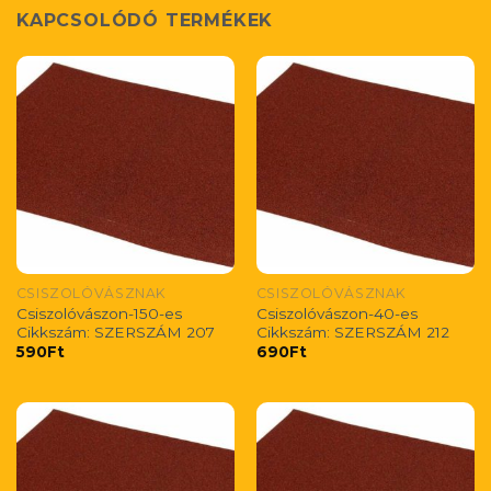
KAPCSOLÓDÓ TERMÉKEK
CSISZOLÓVÁSZNAK
CSISZOLÓVÁSZNAK
Csiszolóvászon-150-es
Csiszolóvászon-40-es
Cikkszám: SZERSZÁM 207
Cikkszám: SZERSZÁM 212
590
Ft
690
Ft