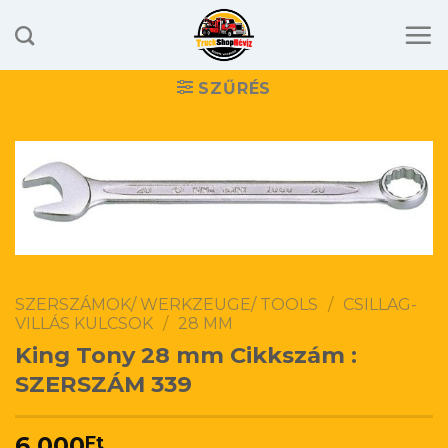
Skip
to
content
SZŰRÉS
SZERSZÁMOK/ WERKZEUGE/ TOOLS
/
CSILLAG-
VILLÁS KULCSOK
/
28 MM
King Tony 28 mm Cikkszám :
SZERSZÁM 339
6.000
Ft