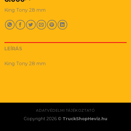
King Tony 28 mm
LEÍRÁS
King Tony 28 mm
ADATVÉDELMI TÁJÉKOZTATÓ
Copyright 2026 ©
TruckShopHeviz.hu