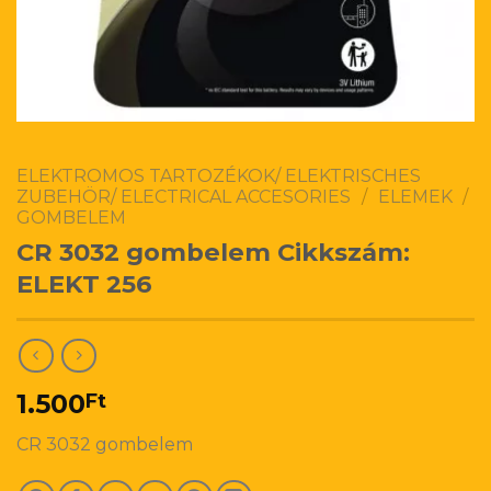
ELEKTROMOS TARTOZÉKOK/ ELEKTRISCHES
ZUBEHÖR/ ELECTRICAL ACCESORIES
/
ELEMEK
/
GOMBELEM
CR 3032 gombelem Cikkszám:
ELEKT 256
1.500
Ft
CR 3032 gombelem