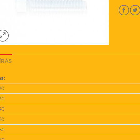
ÍRÁS
-as:
20
30
40
50
60