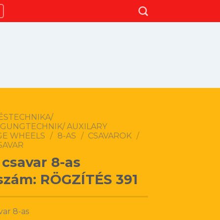
ÉSTECHNIKA/
IGUNGTECHNIK/ AUXILARY
GE WHEELS
/
8-AS
/
CSAVAROK
/
SAVAR
 csavar 8-as
szám: RÖGZÍTÉS 391
var 8-as