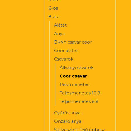
6-os
8-as
Alátét
Anya
BKNY csavar coor
Coor alátét
Csavarok
Állványcsavarok
Coor csavar
Részmenetes
Teljesmenetes 10.9
Teljesmenetes 8.8
Gyűrűs anya
Önzáró anya
Süllyesztett fejű imbusz