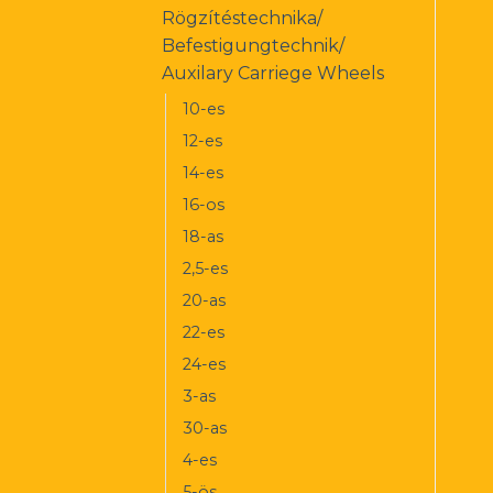
Rögzítéstechnika/
Befestigungtechnik/
Auxilary Carriege Wheels
10-es
12-es
14-es
16-os
18-as
2,5-es
20-as
22-es
24-es
3-as
30-as
4-es
5-ös