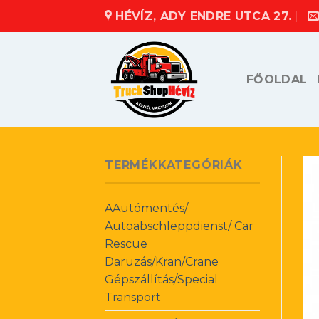
Skip
HÉVÍZ, ADY ENDRE UTCA 27.
to
content
FŐOLDAL
TERMÉKKATEGÓRIÁK
AAutómentés/
Autoabschleppdienst/ Car
Rescue
Daruzás/Kran/Crane
Gépszállítás/Special
Transport