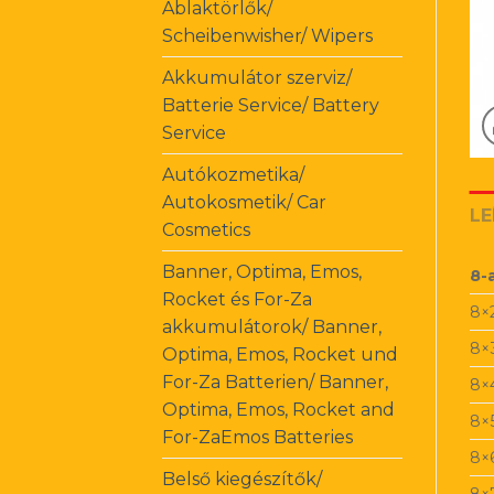
Ablaktörlők/
Scheibenwisher/ Wipers
Akkumulátor szerviz/
Batterie Service/ Battery
Service
Autókozmetika/
Autokosmetik/ Car
LE
Cosmetics
Banner, Optima, Emos,
8
Rocket és For-Za
8×
akkumulátorok/ Banner,
8×
Optima, Emos, Rocket und
For-Za Batterien/ Banner,
8×
Optima, Emos, Rocket and
8×
For-ZaEmos Batteries
8×
Belső kiegészítők/