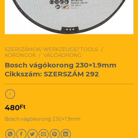
SZERSZÁMOK/ WERKZEUGE/ TOOLS
/
KORONGOK
/
VÁGÓKORONG
Bosch vágókorong 230×1.9mm
Cikkszám: SZERSZÁM 292
480
Ft
Bosch vágókorong 230×1.9mm