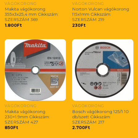
VÁGÓKORONG
VÁGÓKORONG
Makita vágókorong
Norton Vulcan vágókorong
355x3x25,4 mm Cikkszám:
115x1mm Cikkszám:
SZERSZÁM 369
SZERSZÁM 219
1.800
Ft
230
Ft
VÁGÓKORONG
VÁGÓKORONG
Makita vágókorong
Bosch vágókorong 125/1 10
230×1.9mm Cikkszám:
db/szett Cikkszám:
SZERSZÁM 427
SZERSZÁM 217
850
Ft
2.700
Ft