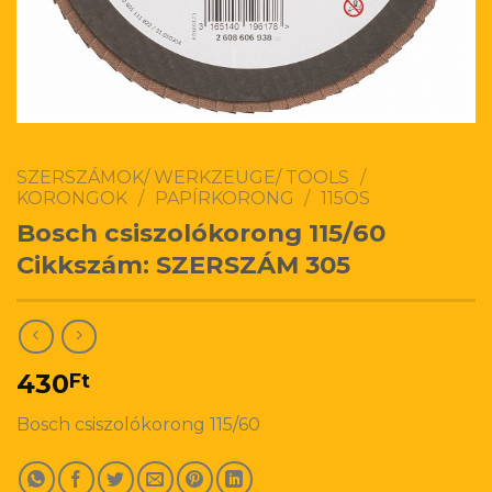
SZERSZÁMOK/ WERKZEUGE/ TOOLS
/
KORONGOK
/
PAPÍRKORONG
/
115ÖS
Bosch csiszolókorong 115/60
Cikkszám: SZERSZÁM 305
430
Ft
Bosch csiszolókorong 115/60