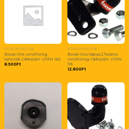
VONÓHORGOK
VONÓHORGOK
Bosal-Oris vonóhorog
Bosal-Oris talpas,2 furatos
tartozék Cikkszám: UTÁN 162
vonóhorog Cikkszám: UTÁN
116
8.500
Ft
12.800
Ft