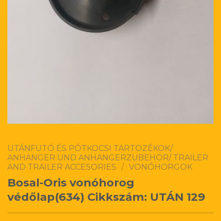
UTÁNFUTÓ ÉS PÓTKOCSI TARTOZÉKOK/
ANHANGER UND ANHANGERZUBEHÖR/ TRAILER
AND TRAILER ACCESORIES
/
VONÓHORGOK
Bosal-Oris vonóhorog
védőlap(634) Cikkszám: UTÁN 129