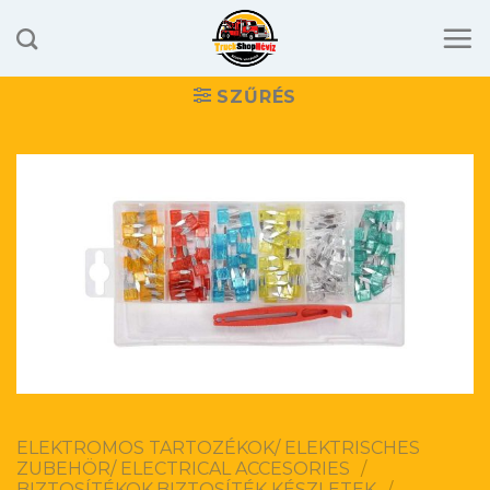
Skip
to
content
SZŰRÉS
ELEKTROMOS TARTOZÉKOK/ ELEKTRISCHES
ZUBEHÖR/ ELECTRICAL ACCESORIES
/
BIZTOSÍTÉKOK,BIZTOSÍTÉK KÉSZLETEK
/