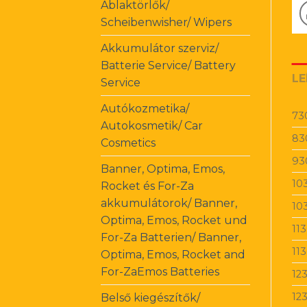
Ablaktörlők/
Scheibenwisher/ Wipers
Akkumulátor szerviz/
Batterie Service/ Battery
LE
Service
Autókozmetika/
73
Autokosmetik/ Car
83
Cosmetics
93
Banner, Optima, Emos,
10
Rocket és For-Za
akkumulátorok/ Banner,
10
Optima, Emos, Rocket und
11
For-Za Batterien/ Banner,
11
Optima, Emos, Rocket and
For-ZaEmos Batteries
12
12
Belső kiegészítők/