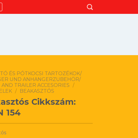
TÓ ÉS PÓTKOCSI TARTOZÉKOK/
ER UND ANHANGERZUBEHÖR/
 AND TRAILER ACCESORIES
/
ELEK
/
BEAKASZTÓS
asztós Cikkszám:
 154
tós