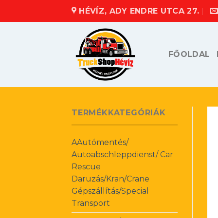
Skip
HÉVÍZ, ADY ENDRE UTCA 27.
to
content
FŐOLDAL
TERMÉKKATEGÓRIÁK
AAutómentés/
Autoabschleppdienst/ Car
Rescue
Daruzás/Kran/Crane
Gépszállítás/Special
Transport