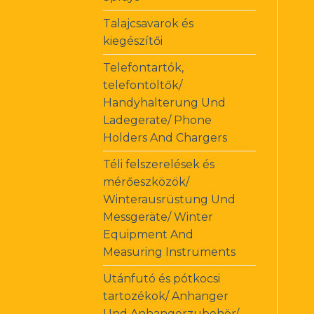
Talajcsavarok és
kiegészítői
Telefontartók,
telefontöltők/
Handyhalterung Und
Ladegerate/ Phone
Holders And Chargers
Téli felszerelések és
mérőeszközök/
Winterausrüstung Und
Messgeräte/ Winter
Equipment And
Measuring Instruments
Utánfutó és pótkocsi
tartozékok/ Anhanger
Und Anhangerzubehör/