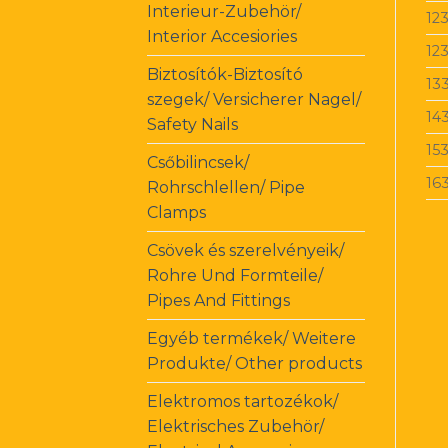
Interieur-Zubehör/
12
Interior Accesiories
12
Biztosítók-Biztosító
13
szegek/ Versicherer Nagel/
14
Safety Nails
15
Csőbilincsek/
16
Rohrschlellen/ Pipe
Clamps
Csövek és szerelvényeik/
Rohre Und Formteile/
Pipes And Fittings
Egyéb termékek/ Weitere
Produkte/ Other products
Elektromos tartozékok/
Elektrisches Zubehör/