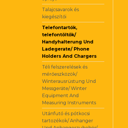
Talajcsavarok és
kiegészítői
Telefontartók,
telefontöltők/
Handyhalterung Und
Ladegerate/ Phone
Holders And Chargers
Téli felszerelések és
mérőeszközök/
Winterausrüstung Und
Messgeräte/ Winter
Equipment And
Measuring Instruments
Utánfutó és pótkocsi
tartozékok/ Anhanger
Und Anhangerzubehör/