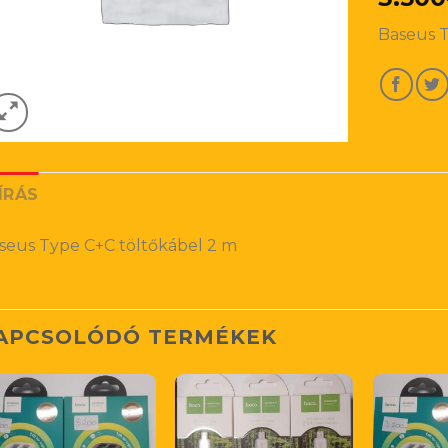
Baseus T
ÍRÁS
seus Type C+C töltőkábel 2 m
APCSOLÓDÓ TERMÉKEK