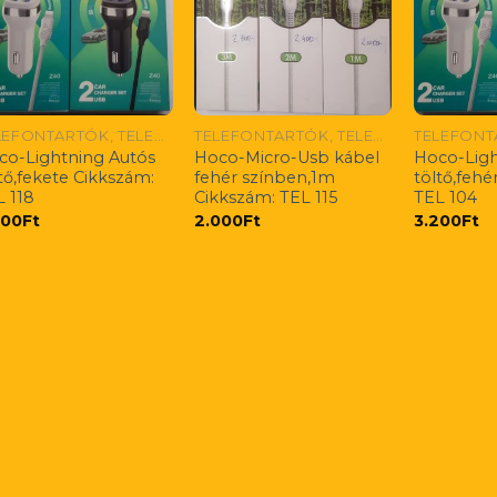
TELEFONTARTÓK, TELEFONTÖLTŐK/ HANDYHALTERUNG UND LADEGERATE/ PHONE HOLDERS AND CHARGERS
TELEFONTARTÓK, TELEFONTÖLTŐK/ HANDYHALTERUNG UND LADEGERATE/ PHONE HOLDERS AND CHARGERS
co-Lightning Autós
Hoco-Micro-Usb kábel
Hoco-Ligh
tő,fekete Cikkszám:
fehér színben,1m
töltő,fehé
L 118
Cikkszám: TEL 115
TEL 104
200
Ft
2.000
Ft
3.200
Ft