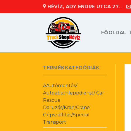
Skip
HÉVÍZ, ADY ENDRE UTCA 27.
to
content
FŐOLDAL
TERMÉKKATEGÓRIÁK
AAutómentés/
Autoabschleppdienst/ Car
Rescue
Daruzás/Kran/Crane
Gépszállítás/Special
Transport