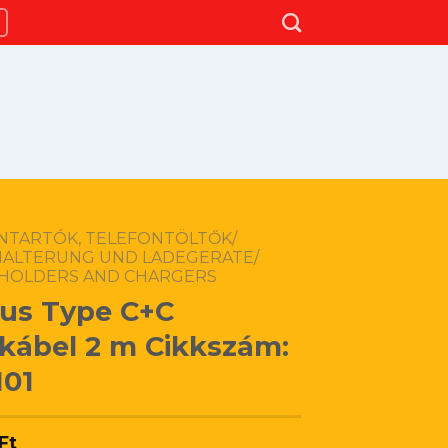
NTARTÓK, TELEFONTÖLTŐK/
ALTERUNG UND LADEGERATE/
HOLDERS AND CHARGERS
us Type C+C
őkábel 2 m Cikkszám:
101
Ft