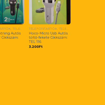
TELEFONTARTÓK, TELEFONTÖLTŐK/ HANDYHALTERUNG UND LADEGERATE/ PHONE HOLDERS AND CHARGERS
TELEFONTARTÓK, TELEFONTÖLTŐK/ HANDYHALTERUNG UND LADEGERATE/ PHONE HOLDERS AND CHARGERS
tning Autós
Hoco-Micro Usb Autós
r Cikkszám:
töltő-fekete Cikkszám:
TEL 116
3.200
Ft