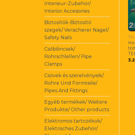
Interieur-Zubehör/
Interior Accesiories
Biztosítók-Biztosító
szegek/ Versicherer Nagel/
Safety Nails
Ho
töl
Csőbilincsek/
TE
Rohrschlellen/ Pipe
3.
Clamps
Csövek és szerelvényeik/
Rohre Und Formteile/
Pipes And Fittings
Egyéb termékek/ Weitere
Produkte/ Other products
Elektromos tartozékok/
Elektrisches Zubehör/