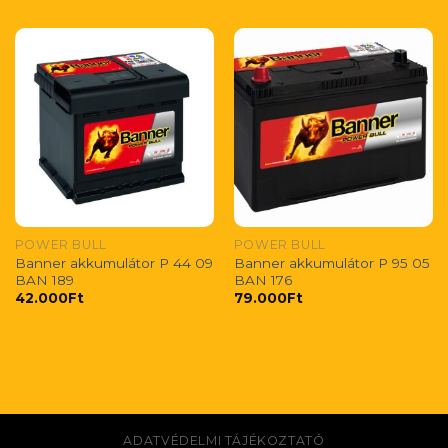
POWER BULL
POWER BULL
Banner akkumulátor P 44 09
Banner akkumulátor P 95 05
BAN 189
BAN 176
42.000
Ft
79.000
Ft
ADATVÉDELMI TÁJÉKOZTATÓ