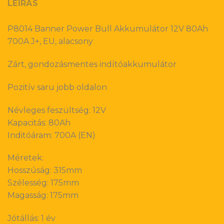
LEÍRÁS
P8014 Banner Power Bull Akkumulátor 12V 80Ah
700A J+, EU, alacsony
Zárt, gondozásmentes indítóakkumulátor
Pozitív saru jobb oldalon
Névleges feszültség: 12V
Kapacitás: 80Ah
Inditóáram: 700A (EN)
Méretek:
Hosszúság: 315mm
Szélesség: 175mm
Magasság: 175mm
Jótállás: 1 év