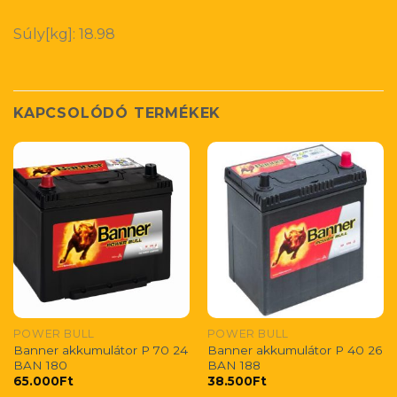
Súly[kg]: 18.98
KAPCSOLÓDÓ TERMÉKEK
POWER BULL
POWER BULL
Banner akkumulátor P 70 24
Banner akkumulátor P 40 26
BAN 180
BAN 188
65.000
Ft
38.500
Ft