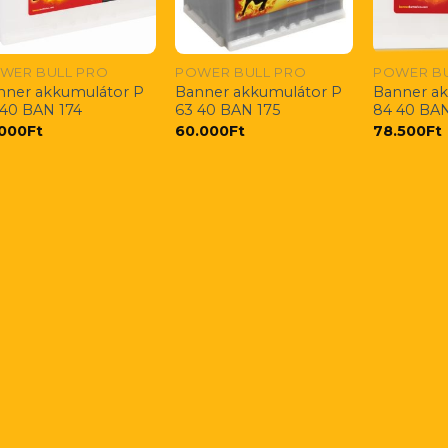
WER BULL PRO
POWER BULL PRO
POWER BU
nner akkumulátor P
Banner akkumulátor P
Banner a
 40 BAN 174
63 40 BAN 175
84 40 BAN
.000
Ft
60.000
Ft
78.500
Ft