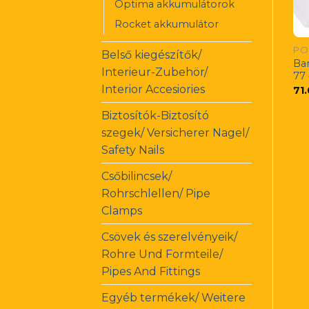
Optima akkumulátorok
Rocket akkumulátor
PO
Belső kiegészítők/
Ba
Interieur-Zubehör/
77
Interior Accesiories
71
Biztosítók-Biztosító
szegek/ Versicherer Nagel/
Safety Nails
Csőbilincsek/
Rohrschlellen/ Pipe
Clamps
Csövek és szerelvényeik/
Rohre Und Formteile/
Pipes And Fittings
Egyéb termékek/ Weitere