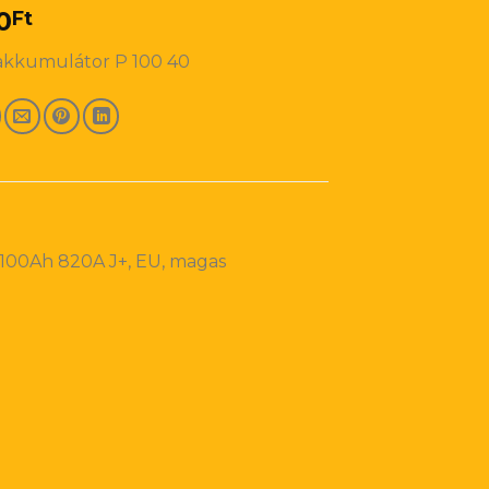
0
Ft
akkumulátor P 100 40
100Ah 820A J+, EU, magas