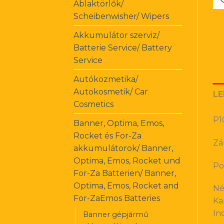
Ablaktörlők/
Scheibenwisher/ Wipers
Akkumulátor szerviz/
Batterie Service/ Battery
Service
Autókozmetika/
Autokosmetik/ Car
LE
Cosmetics
P1
Banner, Optima, Emos,
Rocket és For-Za
Zá
akkumulátorok/ Banner,
Optima, Emos, Rocket und
Po
For-Za Batterien/ Banner,
Optima, Emos, Rocket and
Né
For-ZaEmos Batteries
Ka
In
Banner gépjármű