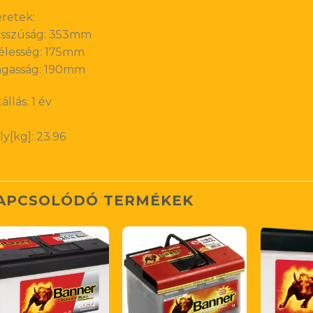
retek:
sszúság: 353mm
élesség: 175mm
gasság: 190mm
állás: 1 év
ly[kg]: 23.96
APCSOLÓDÓ TERMÉKEK