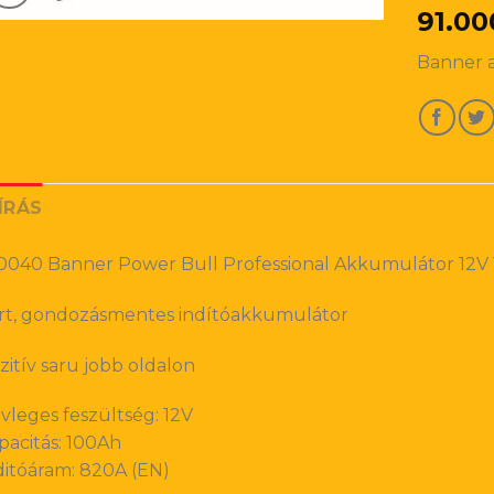
91.00
Banner 
ÍRÁS
0040 Banner Power Bull Professional Akkumulátor 12V 
rt, gondozásmentes indítóakkumulátor
zitív saru jobb oldalon
vleges feszültség: 12V
pacitás: 100Ah
ditóáram: 820A (EN)