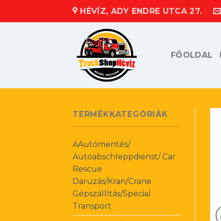
Skip
HÉVÍZ, ADY ENDRE UTCA 27.
to
content
FŐOLDAL
TERMÉKKATEGÓRIÁK
AAutómentés/
Autoabschleppdienst/ Car
Rescue
Daruzás/Kran/Crane
Gépszállítás/Special
Transport