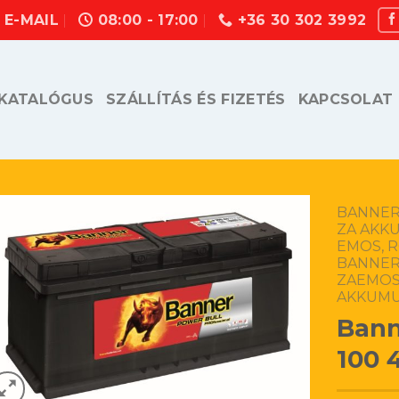
E-MAIL
08:00 - 17:00
+36 30 302 3992
KATALÓGUS
SZÁLLÍTÁS ÉS FIZETÉS
KAPCSOLAT
BANNER,
ZA AKK
EMOS, 
BANNER,
ZAEMOS
AKKUM
Bann
100 