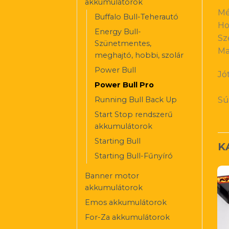
akkumulátorok
Mé
Buffalo Bull-Teherautó
Ho
Energy Bull-
Sz
Szünetmentes,
Ma
meghajtó, hobbi, szolár
Power Bull
Jót
Power Bull Pro
Running Bull Back Up
Sú
Start Stop rendszerű
akkumulátorok
Starting Bull
K
Starting Bull-Fűnyíró
Banner motor
akkumulátorok
Emos akkumulátorok
For-Za akkumulátorok