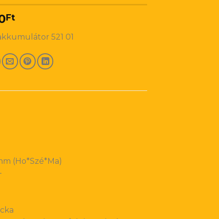
0
Ft
akkumulátor 521 01
0mm (Ho*Szé*Ma)
+
ocka