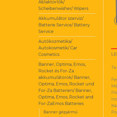
Ablaktörlők/
Scheibenwisher/ Wipers
Akkumulátor szerviz/
Batterie Service/ Battery
Service
Autókozmetika/
Autokosmetik/ Car
LE
Cosmetics
Banner, Optima, Emos,
Te
Rocket és For-Za
akkumulátorok/ Banner,
Fe
Optima, Emos, Rocket und
Mé
For-Za Batterien/ Banner,
Pó
Optima, Emos, Rocket and
In
For-ZaEmos Batteries
Ka
Banner gépjármű
Po