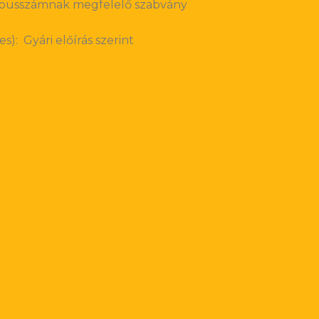
Típusszámnak megfelelő szabvány
s): Gyári előírás szerint