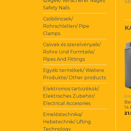
szegek/ Versicherer Nagel/
Sz
Safety Nails
Csőbilincsek/
Rohrschlellen/ Pipe
K
Clamps
Csövek és szerelvényeik/
Rohre Und Formteile/
Pipes And Fittings
Egyéb termékek/ Weitere
Produkte/ Other products
Elektromos tartozékok/
Elektrisches Zubehör/
BI
Ba
Electrical Accesories
14
21
Emeléstechnika/
Hebetechnik/ Lifting
Technology