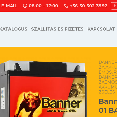
E-MAIL
08:00 - 17:00
+36 30 302 3992
KATALÓGUS
SZÁLLÍTÁS ÉS FIZETÉS
KAPCSOLAT
BANNER,
ZA AKK
EMOS, 
BANNER,
ZAEMOS
AKKUM
ZSELÉS
Bann
01 B