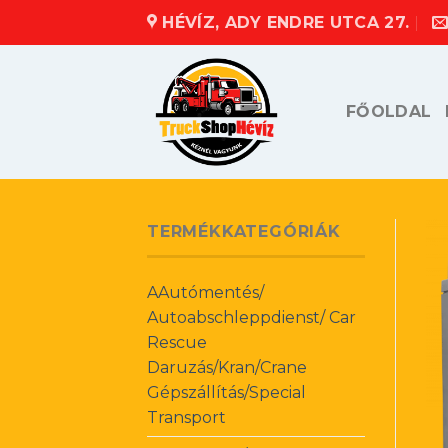
Skip
HÉVÍZ, ADY ENDRE UTCA 27.
to
content
FŐOLDAL
TERMÉKKATEGÓRIÁK
AAutómentés/
Autoabschleppdienst/ Car
Rescue
Daruzás/Kran/Crane
Gépszállítás/Special
Transport