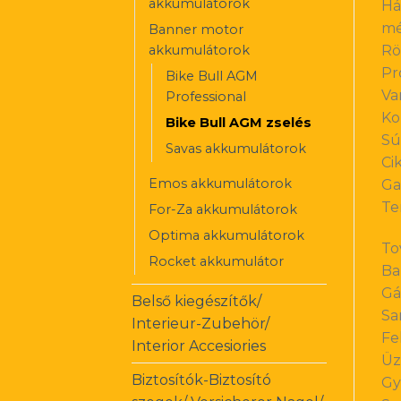
akkumulátorok
Há
mé
Banner motor
akkumulátorok
Rö
Pr
Bike Bull AGM
Va
Professional
Ko
Bike Bull AGM zselés
Sú
Savas akkumulátorok
Ci
Emos akkumulátorok
Ga
Te
For-Za akkumulátorok
Optima akkumulátorok
To
Rocket akkumulátor
Ba
Gá
Belső kiegészítők/
Sa
Interieur-Zubehör/
Fe
Interior Accesiories
Üz
Biztosítók-Biztosító
Gy