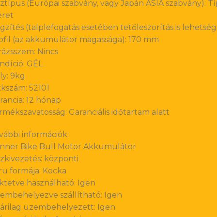
ztípus (Európai szabvány, vagy Japán ASIA szabvány): 
ret
gzítés (talplefogatás esetében tetőleszorítás is lehetsége
ofil (az akkumulátor magassága): 170 mm
rázsszem: Nincs
ndíció: GÉL
ly: 9kg
kkszám: 52101
rancia: 12 hónap
rmékszavatosság: Garanciális időtartam alatt
vábbi információk:
nner Bike Bull Motor Akkumulátor
zkivezetés: központi
ru formája: Kocka
ktetve használható: Igen
embehelyezve szállítható: Igen
árilag üzembehelyezett: Igen