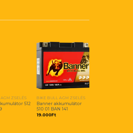
 AGM ZSELÉS
BIKE BULL AGM ZSELÉS
kumulátor 512
Banner akkumulátor
9
510 01 BAN 141
19.000
Ft