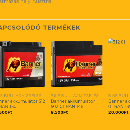
ármazási hely: Ausztria
APCSOLÓDÓ TERMÉKEK
KE BULL AGM ZSELÉS
BIKE BULL AGM ZSELÉS
BIKE BULL
nner akkumulátor 512
Banner akkumulátor
Banner ak
 BAN 150
503 01 BAN 146
01 BAN 13
.500
Ft
8.500
Ft
20.000
Ft