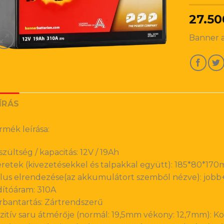
27.50
Banner 
ÍRÁS
rmék leírása:
szültség / kapacitás: 12V / 19Ah
retek (kivezetésekkel és talpakkal együtt): 185*80*17
lus elrendezése(az akkumulátort szemből nézve): jobb
dítóáram: 310A
rbantartás: Zártrendszerű
zitív saru átmérője (normál: 19,5mm vékony: 12,7mm): K