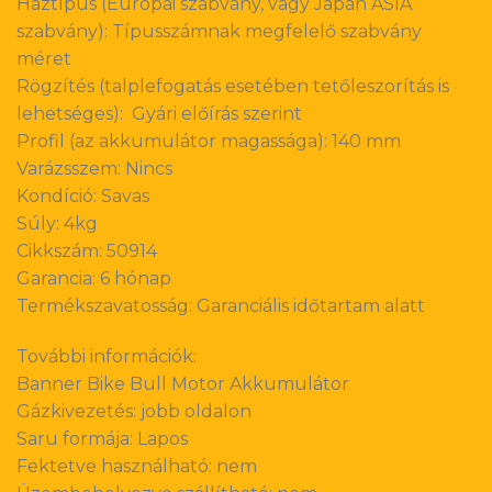
Háztípus (Európai szabvány, vagy Japán ASIA
szabvány): Típusszámnak megfelelő szabvány
méret
Rögzítés (talplefogatás esetében tetőleszorítás is
lehetséges): Gyári előírás szerint
Profil (az akkumulátor magassága): 140 mm
Varázsszem: Nincs
Kondíció: Savas
Súly: 4kg
Cikkszám: 50914
Garancia: 6 hónap
Termékszavatosság: Garanciális időtartam alatt
További információk:
Banner Bike Bull Motor Akkumulátor
Gázkivezetés: jobb oldalon
Saru formája: Lapos
Fektetve használható: nem