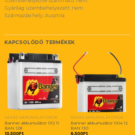
Üzembehelyezve szállítható: nem
Gyárilag üzembehelyezett: nem
Származási hely: Ausztria
KAPCSOLÓDÓ TERMÉKEK
SAVAS AKKUMULÁTOROK
SAVAS AKKUMULÁTOROK
Banner akkumulátor 012 11
Banner akkumulátor 004 12
BAN 128
BAN 130
10.500
Ft
6.500
Ft