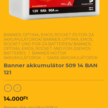
BANNER, OPTIMA, EMOS, ROCKET ÉS FOR-ZA
AKKUMULÁTOROK/ BANNER, OPTIMA, EMOS,
ROCKET UND FOR-ZA BATTERIEN/ BANNER,
OPTIMA, EMOS, ROCKET AND FOR-ZAEMOS
BATTERIES
/
BANNER MOTOR
AKKUMULÁTOROK
/
SAVAS AKKUMULÁTOROK
Banner akkumulátor 509 14 BAN
121
14.000
Ft
Banner akkumulátor 509 14