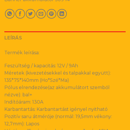
LEÍRÁS
Termék leírása:
Feszültség / kapacitás: 12V / 9Ah
Méretek (kivezetésekkel és talpakkal együtt):
135*75*140mm (Ho*Szé*Ma)
Pólus elrendezése(az akkumulátort szemből
nézve): bal+
Indítóáram: 130A
Karbantartás: Karbantartást igényel nyitható
Pozitív saru átmérője (normál: 19,5mm vékony:
12,7mm): Lapos