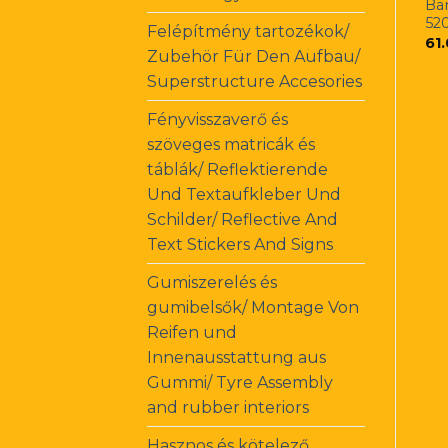
Ba
52
Felépítmény tartozékok/
61
Zubehör Für Den Aufbau/
Superstructure Accesories
Fényvisszaverő és
szöveges matricák és
táblák/ Reflektierende
Und Textaufkleber Und
Schilder/ Reflective And
Text Stickers And Signs
Gumiszerelés és
gumibelsők/ Montage Von
Reifen und
Innenausstattung aus
Gummi/ Tyre Assembly
and rubber interiors
Hasznos és kötelező