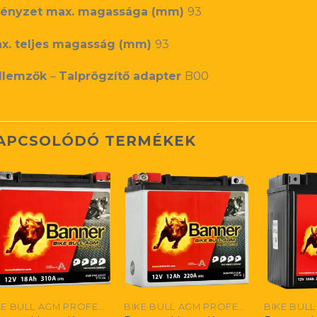
ényzet max. magassága (mm)
93
x. teljes magasság (mm)
93
llemzők
–
Talprögzítő adapter
B00
APCSOLÓDÓ TERMÉKEK
BIKE BULL AGM PROFESSIONAL
BIKE BULL AGM PROFESSIONAL