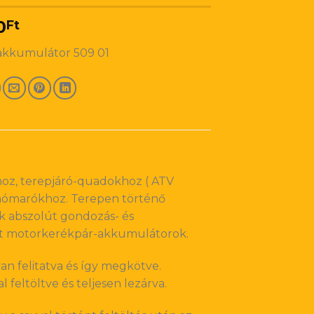
0
Ft
akkumulátor 509 01
oz, terepjáró-quadokhoz ( ATV
s hómarókhoz. Terepen történő
 abszolút gondozás- és
ült motorkerékpár-akkumulátorok.
an felitatva és így megkötve.
 feltöltve és teljesen lezárva.