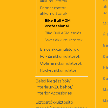
Az
akkumulátorok
ak
Banner motor
az
akkumulátorok
Bike Bull AGM
Mű
Professional
Bike Bull AGM zselés
Ér
Savas akkumulátorok
Né
Emos akkumulátorok
For-Za akkumulátorok
Ka
Optima akkumulátorok
Hi
Rocket akkumulátor
Ka
Belső kiegészítők/
Interieur-Zubehör/
Ma
Interior Accesiories
Ma
Biztosítók-Biztosító