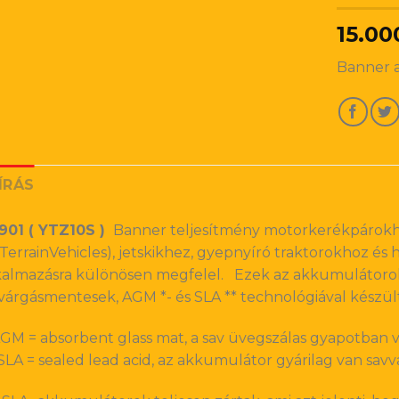
15.00
Banner 
ÍRÁS
901 ( YTZ10S )
Banner teljesítmény motorkerékpárokh
lTerrainVehicles), jetskikhez, gyepnyíró traktorokhoz é
kalmazásra különösen megfelel. Ezek az akkumulátorok
ivárgásmentesek, AGM *- és SLA ** technológiával kész
AGM = absorbent glass mat, a sav üvegszálas gyapotban v
 SLA = sealed lead acid, az akkumulátor gyárilag van savval