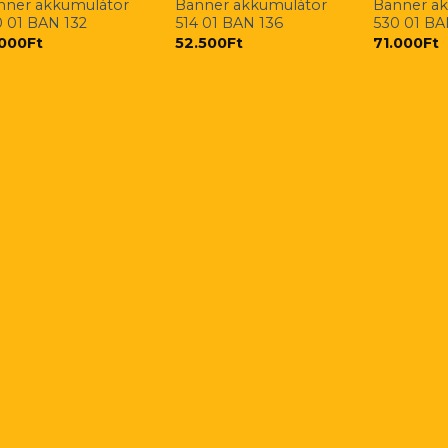
nner akkumulátor
Banner akkumulátor
Banner a
0 01 BAN 132
514 01 BAN 136
530 01 BA
.000
Ft
52.500
Ft
71.000
Ft