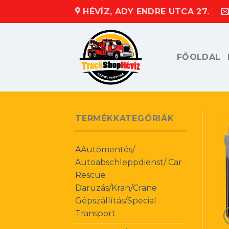
Skip
HÉVÍZ, ADY ENDRE UTCA 27.
to
content
FŐOLDAL
TERMÉKKATEGÓRIÁK
AAutómentés/
Autoabschleppdienst/ Car
Rescue
Daruzás/Kran/Crane
Gépszállítás/Special
Transport