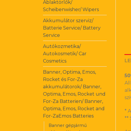
Ablaktörlők/
Scheibenwisher/ Wipers
Akkumulátor szerviz/
Batterie Service/ Battery
Service
Autókozmetika/
Autokosmetik/ Car
LE
Cosmetics
Banner, Optima, Emos,
50
Rocket és For-Za
Al
akkumulátorok/ Banner,
al
Optima, Emos, Rocket und
sz
For-Za Batterien/ Banner,
Optima, Emos, Rocket and
* 
For-ZaEmos Batteries
**
Banner gépjármű