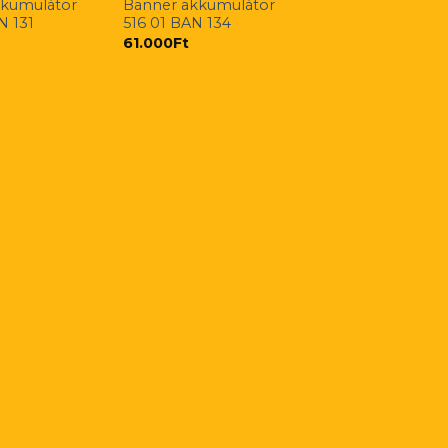
kkumulátor
Banner akkumulátor
N 131
516 01 BAN 134
61.000
Ft