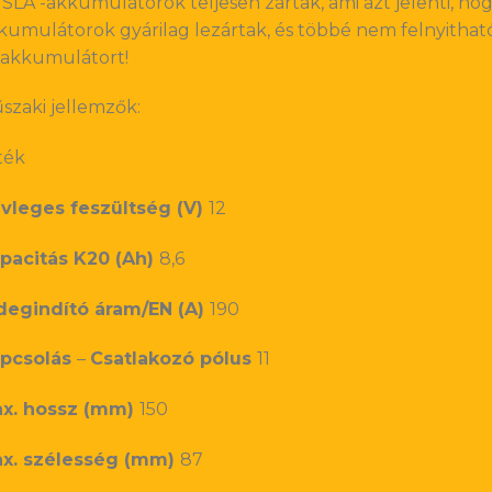
 SLA -akkumulátorok teljesen zártak, ami azt jelenti, hogy
kumulátorok gyárilag lezártak, és többé nem felnyithatóa
 akkumulátort!
szaki jellemzők:
ték
vleges feszültség (V)
12
pacitás K20 (Ah)
8,6
degindító áram/EN (A)
190
pcsolás
–
Csatlakozó pólus
11
x. hossz (mm)
150
x. szélesség (mm)
87