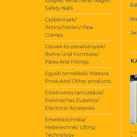
szegek/ Versicherer Nagel/
Ed
Safety Nails
Ma
Csőbilincsek/
Rohrschlellen/ Pipe
Je
Clamps
Csövek és szerelvényeik/
Rohre Und Formteile/
K
Pipes And Fittings
Egyéb termékek/ Weitere
Produkte/ Other products
Elektromos tartozékok/
Elektrisches Zubehör/
Electrical Accesories
Emeléstechnika/
Hebetechnik/ Lifting
Technology