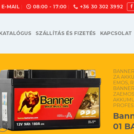
E-MAIL
08:00 - 17:00
+36 30 302 3992
KATALÓGUS
SZÁLLÍTÁS ÉS FIZETÉS
KAPCSOLAT
BANNER,
ZA AKK
EMOS, 
BANNER,
ZAEMOS
AKKUM
PROFES
Bann
01 B