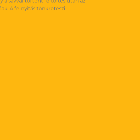
 a savval történt feltöltés után az
k. A felnyitás tönkreteszi