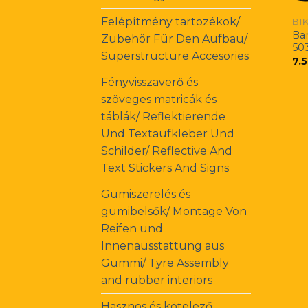
Felépítmény tartozékok/
BI
Ba
Zubehör Für Den Aufbau/
50
Superstructure Accesories
7.
Fényvisszaverő és
szöveges matricák és
táblák/ Reflektierende
Und Textaufkleber Und
Schilder/ Reflective And
Text Stickers And Signs
Gumiszerelés és
gumibelsők/ Montage Von
Reifen und
Innenausstattung aus
Gummi/ Tyre Assembly
and rubber interiors
Hasznos és kötelező