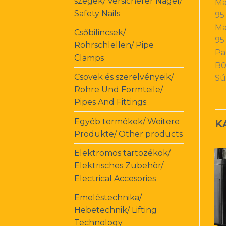
szegek/ Versicherer Nagel/
Ma
Safety Nails
95
Ma
Csőbilincsek/
95
Rohrschlellen/ Pipe
Pa
Clamps
B
Csövek és szerelvényeik/
Sú
Rohre Und Formteile/
Pipes And Fittings
Egyéb termékek/ Weitere
K
Produkte/ Other products
Elektromos tartozékok/
Elektrisches Zubehör/
Electrical Accesories
Emeléstechnika/
Hebetechnik/ Lifting
Technology