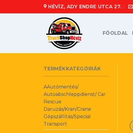
Skip
HÉVÍZ, ADY ENDRE UTCA 27.
to
content
FŐOLDAL
TERMÉKKATEGÓRIÁK
AAutómentés/
Autoabschleppdienst/ Car
Rescue
Daruzás/Kran/Crane
Gépszállítás/Special
Transport