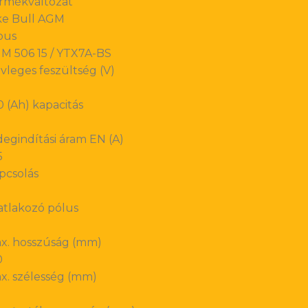
rmékváltozat
ke Bull AGM
pus
M 506 15 / YTX7A-BS
vleges feszültség (V)
0 (Ah) kapacitás
degindítási áram EN (A)
5
pcsolás
atlakozó pólus
x. hosszúság (mm)
0
x. szélesség (mm)