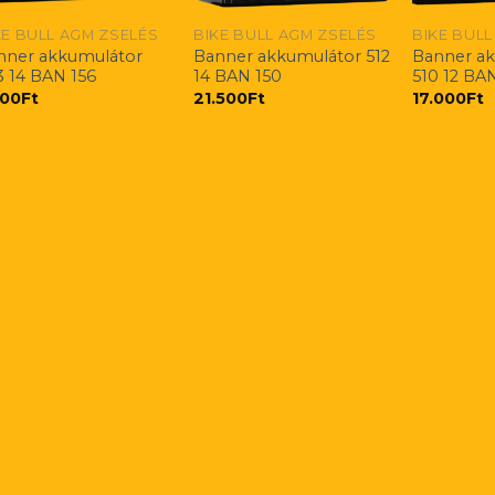
KE BULL AGM ZSELÉS
BIKE BULL AGM ZSELÉS
BIKE BULL
nner akkumulátor
Banner akkumulátor 512
Banner a
3 14 BAN 156
14 BAN 150
510 12 BAN
500
Ft
21.500
Ft
17.000
Ft