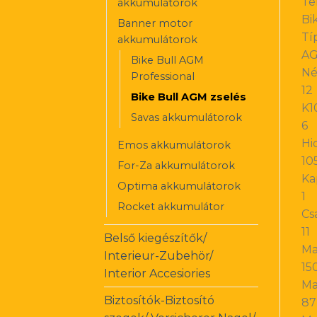
Te
akkumulátorok
Bi
Banner motor
Tí
akkumulátorok
AG
Bike Bull AGM
Né
Professional
12
Bike Bull AGM zselés
K1
Savas akkumulátorok
6
Hi
Emos akkumulátorok
10
For-Za akkumulátorok
Ka
Optima akkumulátorok
1
Rocket akkumulátor
Cs
11
Belső kiegészítők/
Ma
Interieur-Zubehör/
15
Interior Accesiories
Ma
Biztosítók-Biztosító
87