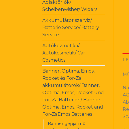
Ablaktörlők/
Scheibenwisher/ Wipers
Akkumulátor szerviz/
Batterie Service/ Battery
Service
Autókozmetika/
Autokosmetik/ Car
LE
Cosmetics
Banner, Optima, Emos,
MŰ
Rocket és For-Za
akkumulátorok/ Banner,
Na
Optima, Emos, Rocket und
AG
For-Za Batterien/ Banner,
Ab
Optima, Emos, Rocket and
Re
For-ZaEmos Batteries
Sz
Banner gépjármű