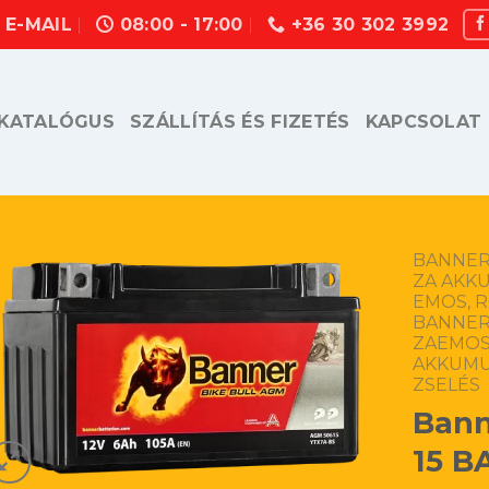
E-MAIL
08:00 - 17:00
+36 30 302 3992
KATALÓGUS
SZÁLLÍTÁS ÉS FIZETÉS
KAPCSOLAT
BANNER,
ZA AKK
EMOS, 
BANNER,
ZAEMOS
AKKUM
ZSELÉS
Bann
15 B