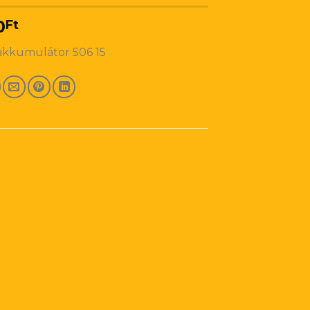
0
Ft
akkumulátor 506 15