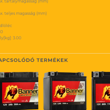
x. tartálymagasság (mm)
x. teljes magasság (mm)
dlóléc
00
ly[kg]: 3.00
APCSOLÓDÓ TERMÉKEK