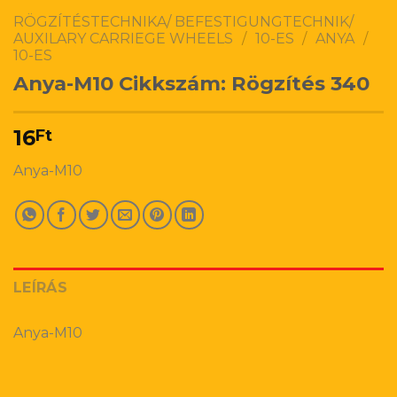
RÖGZÍTÉSTECHNIKA/ BEFESTIGUNGTECHNIK/
AUXILARY CARRIEGE WHEELS
/
10-ES
/
ANYA
/
10-ES
Anya-M10 Cikkszám: Rögzítés 340
16
Ft
Anya-M10
LEÍRÁS
Anya-M10