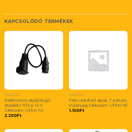
KAPCSOLÓDÓ TERMÉKEK
DUGALJ
DUGALJ
Elektromos aljzat/dugó
Febi utánfutó aljzat, 7 pólusú,
átalakító 7/13 p 12 V
műanyag Cikkszám: UTÁN 161
Cikkszám: UTÁN 113
1.100
Ft
2.200
Ft