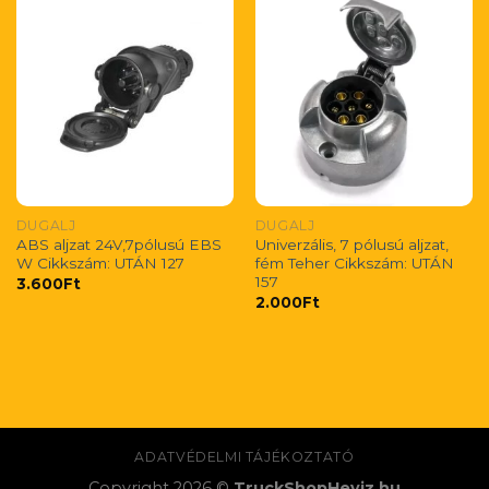
DUGALJ
DUGALJ
ABS aljzat 24V,7pólusú EBS
Univerzális, 7 pólusú aljzat,
W Cikkszám: UTÁN 127
fém Teher Cikkszám: UTÁN
157
3.600
Ft
2.000
Ft
ADATVÉDELMI TÁJÉKOZTATÓ
Copyright 2026 ©
TruckShopHeviz.hu