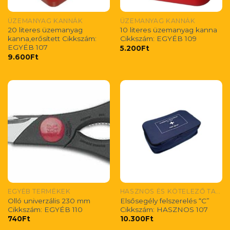
ÜZEMANYAG KANNÁK
ÜZEMANYAG KANNÁK
20 literes üzemanyag
10 literes üzemanyag kanna
kanna,erősített Cikkszám:
Cikkszám: EGYÉB 109
EGYÉB 107
5.200
Ft
9.600
Ft
EGYÉB TERMÉKEK
HASZNOS ÉS KÖTELEZŐ TARTOZÉKOK/ NÜTZLICHES UND OBLIGATORISDUS ZUBEHÖR/ USEFUL AND MONDATORY ACCESORIES
Olló univerzális 230 mm
Elsősegély felszerelés “C”
Cikkszám: EGYÉB 110
Cikkszám: HASZNOS 107
740
Ft
10.300
Ft