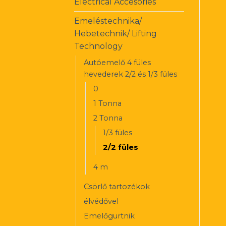
Electrical Accesories
Emeléstechnika/
Hebetechnik/ Lifting
Technology
Autóemelő 4 füles
hevederek 2/2 és 1/3 füles
0
1 Tonna
2 Tonna
1/3 füles
2/2 füles
4 m
Csörlő tartozékok
élvédővel
Emelőgurtnik