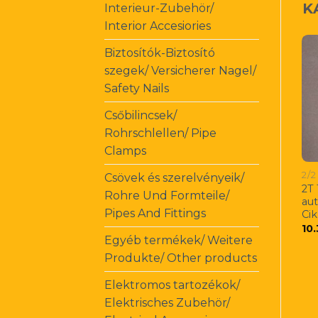
K
Interieur-Zubehör/
Interior Accesiories
Biztosítók-Biztosító
szegek/ Versicherer Nagel/
Safety Nails
Csőbilincsek/
Rohrschlellen/ Pipe
Clamps
2/
Csövek és szerelvényeik/
2T 
Rohre Und Formteile/
au
Pipes And Fittings
Ci
10
Egyéb termékek/ Weitere
Produkte/ Other products
Elektromos tartozékok/
Elektrisches Zubehör/