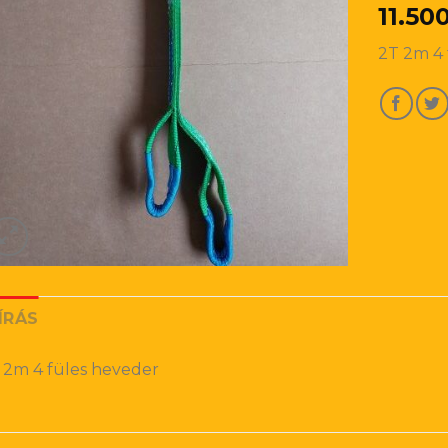
11.50
2T 2m 4 
ÍRÁS
 2m 4 füles heveder