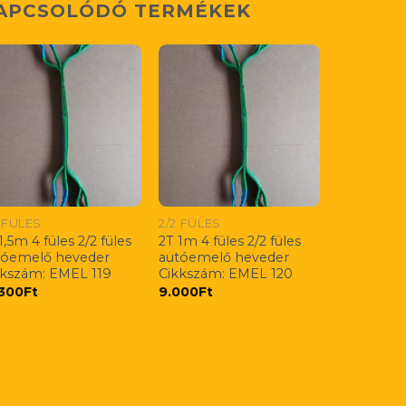
APCSOLÓDÓ TERMÉKEK
2 FÜLES
2/2 FÜLES
1,5m 4 füles 2/2 füles
2T 1m 4 füles 2/2 füles
tóemelő heveder
autóemelő heveder
kkszám: EMEL 119
Cikkszám: EMEL 120
.300
Ft
9.000
Ft