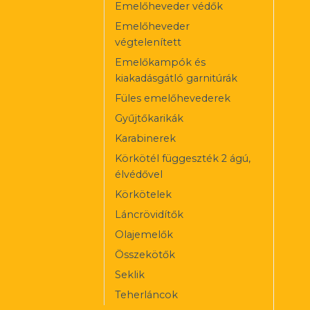
Emelőheveder védők
Emelőheveder
végtelenített
Emelőkampók és
kiakadásgátló garnitúrák
Füles emelőhevederek
Gyűjtőkarikák
Karabinerek
Körkötél függeszték 2 ágú,
élvédővel
Körkötelek
Láncrövidítők
Olajemelők
Összekötők
Seklik
Teherláncok