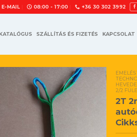
E-MAIL
08:00 - 17:00
+36 30 302 3992
KATALÓGUS
SZÁLLÍTÁS ÉS FIZETÉS
KAPCSOLAT
EMELÉS
TECHN
HEVEDER
2/2 FÜL
2T 2
autó
Cikk