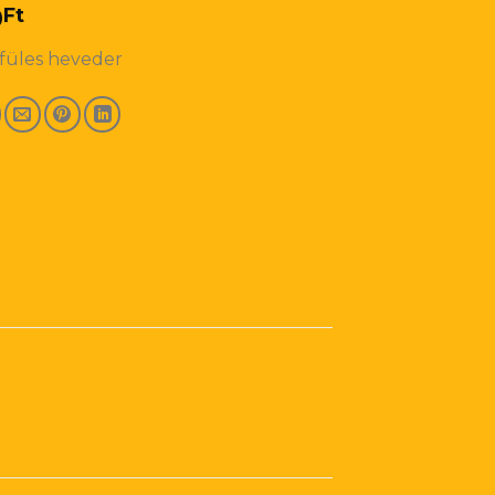
0
Ft
füles heveder