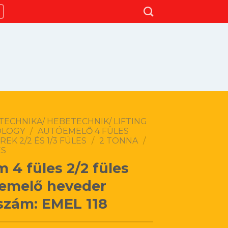
TECHNIKA/ HEBETECHNIK/ LIFTING
OLOGY
/
AUTÓEMELŐ 4 FÜLES
EK 2/2 ÉS 1/3 FÜLES
/
2 TONNA
/
ES
m 4 füles 2/2 füles
emelő heveder
szám: EMEL 118