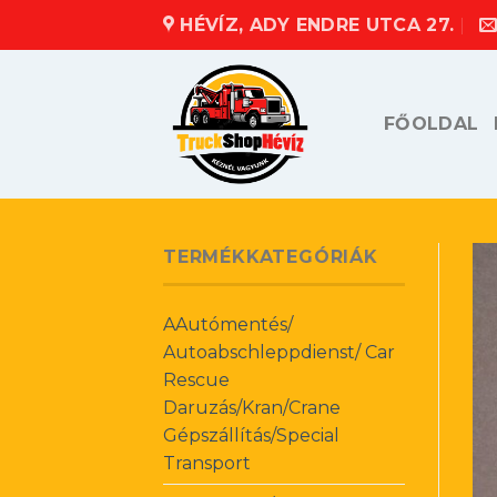
Skip
HÉVÍZ, ADY ENDRE UTCA 27.
to
content
FŐOLDAL
TERMÉKKATEGÓRIÁK
AAutómentés/
Autoabschleppdienst/ Car
Rescue
Daruzás/Kran/Crane
Gépszállítás/Special
Transport