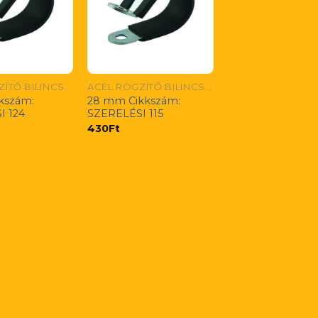
ACÉL RÖGZÍTŐ BILINCS CSÖVEKRE ÉS KÁBELEKRE
ACÉL RÖGZÍTŐ BILINCS CSÖVEKRE ÉS KÁBELEKRE
kszám:
28 mm Cikkszám:
I 124
SZERELÉSI 115
430
Ft