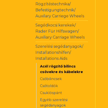
Rögzítéstechnika/
Befestigungtechnik/
Auxilary Carriege Wheels
Segédkocsi kerekek/
Rader Für Hilfswagen/
Auxiliary Carriage Wheels
Szerelési segédanyagok/
Installationshilfen/
Installations Aids
Acél rögzítő bilincs
csövekre és kábelekre
Csőbilincsek
Csőtoldók
Csuklóspánt
Egyéb szerelési
segédanyagok