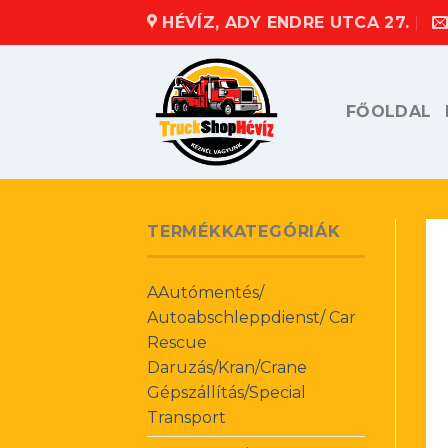
Skip
HÉVÍZ, ADY ENDRE UTCA 27.
to
content
FŐOLDAL
TERMÉKKATEGÓRIÁK
AAutómentés/
Autoabschleppdienst/ Car
Rescue
Daruzás/Kran/Crane
Gépszállítás/Special
Transport