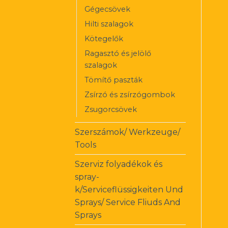
Gégecsövek
Hilti szalagok
Kötegelők
Ragasztó és jelölő
szalagok
Tömítő paszták
Zsírzó és zsírzógombok
Zsugorcsövek
Szerszámok/ Werkzeuge/
Tools
Szerviz folyadékok és
spray-
k/Serviceflüssigkeiten Und
Sprays/ Service Fliuds And
Sprays