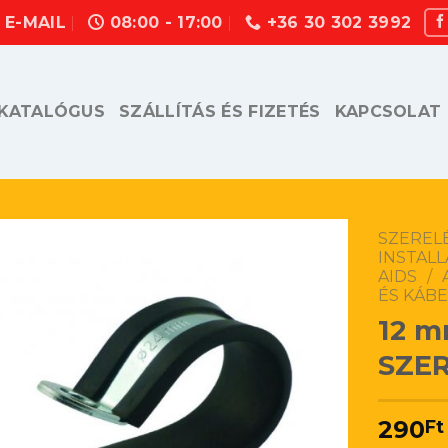
E-MAIL
08:00 - 17:00
+36 30 302 3992
KATALÓGUS
SZÁLLÍTÁS ÉS FIZETÉS
KAPCSOLAT
SZEREL
INSTALL
AIDS
/
ÉS KÁB
12 m
SZER
290
Ft